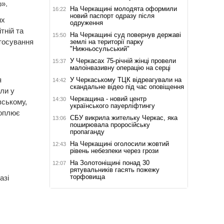
».
На Черкащині молодята оформили
16:22
новий паспорт одразу після
их
одруження
тній та
На Черкащині суд повернув державі
15:50
стосування
землі на території парку
"Нижньосульський"
У Черкасах 75-річній жінці провели
15:37
малоінвазивну операцію на серці
я
У Черкаському ТЦК відреагували на
14:42
скандальне відео під час оповіщення
ли у
Черкащина - новий центр
14:30
вському,
українського пауерліфтингу
хоплює
СБУ викрила жительку Черкас, яка
13:06
поширювала проросійську
пропаганду
На Черкащині оголосили жовтий
12:43
рівень небезпеки через грози
На Золотоніщині понад 30
12:07
рятувальників гасять пожежу
торфовища
азі