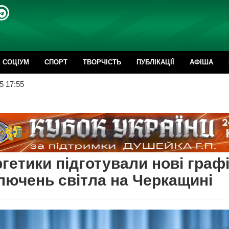
CОЦІУМ
СПОРТ
ТВОРЧІСТЬ
ПУБЛІКАЦІЇ
АФІША
5 17:55
гетики підготували нові граф
лючень світла на Черкащині