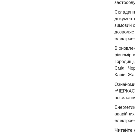
застосову
Складання
документі
зимовий с
дозволяє 
електроен
В оновлен
рівномірн
Городищі,
Смілі, Че
Канів, Жа
Ознайомит
«ЧЕРКАС
посиланн
Енергетик
аварійних
електроен
Читайте 