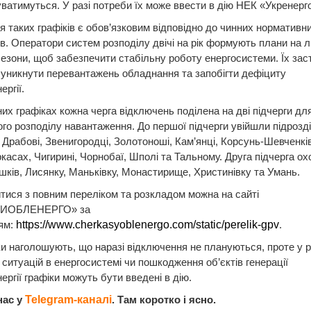
ватимуться. У разі потреби їх може ввести в дію НЕК «Укренерго
 таких графіків є обов’язковим відповідно до чинних нормативн
в. Оператори систем розподілу двічі на рік формують плани на лі
езони, щоб забезпечити стабільну роботу енергосистеми. Їх за
уникнути перевантажень обладнання та запобігти дефіциту
ергії.
их графіках кожна черга відключень поділена на дві підчерги дл
ого розподілу навантаження. До першої підчерги увійшли підрозді
 Драбові, Звенигородці, Золотоноші, Кам’янці, Корсунь-Шевченкі
ркасах, Чигирині, Чорнобаї, Шполі та Тальному. Друга підчерга о
шків, Лисянку, Маньківку, Монастирище, Христинівку та Умань.
ися з повним переліком та розкладом можна на сайті
ИОБЛЕНЕРГО» за
ям:
https://www.cherkasyoblenergo.com/static/perelik-gpv
.
и наголошують, що наразі відключення не плануються, проте у р
 ситуацій в енергосистемі чи пошкодження об’єктів генерації
ергії графіки можуть бути введені в дію.
нас у
Telegram-каналі
. Там коротко і ясно.