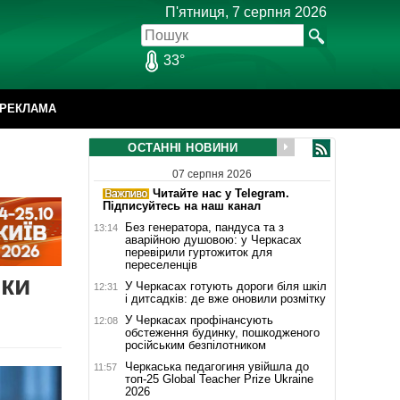
П'ятниця, 7 серпня 2026
33°
РЕКЛАМА
ОСТАННІ НОВИНИ
07 серпня 2026
Читайте нас у Telegram.
Підписуйтесь на наш канал
Без генератора, пандуса та з
13:14
аварійною душовою: у Черкасах
перевірили гуртожиток для
переселенців
іки
У Черкасах готують дороги біля шкіл
12:31
і дитсадків: де вже оновили розмітку
У Черкасах профінансують
12:08
обстеження будинку, пошкодженого
російським безпілотником
Черкаська педагогиня увійшла до
11:57
топ-25 Global Teacher Prize Ukraine
2026