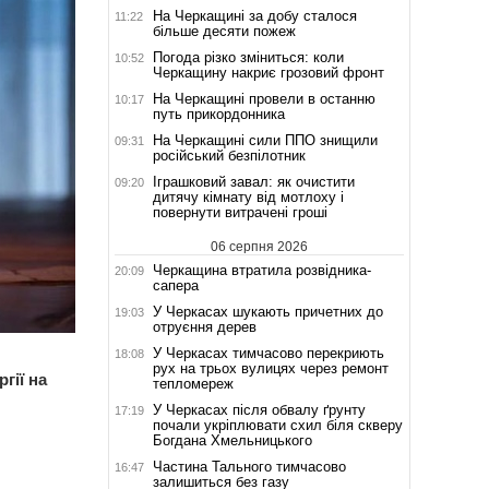
На Черкащині за добу сталося
11:22
більше десяти пожеж
Погода різко зміниться: коли
10:52
Черкащину накриє грозовий фронт
На Черкащині провели в останню
10:17
путь прикордонника
На Черкащині сили ППО знищили
09:31
російський безпілотник
Іграшковий завал: як очистити
09:20
дитячу кімнату від мотлоху і
повернути витрачені гроші
06 серпня 2026
Черкащина втратила розвідника-
20:09
сапера
У Черкасах шукають причетних до
19:03
отруєння дерев
У Черкасах тимчасово перекриють
18:08
рух на трьох вулицях через ремонт
гії на
тепломереж
У Черкасах після обвалу ґрунту
17:19
почали укріплювати схил біля скверу
Богдана Хмельницького
Частина Тального тимчасово
16:47
залишиться без газу