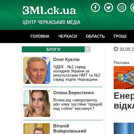
ГОЛОВНА
ЧЕРКАСИ
ОБЛАСТЬ
ГРОШІ
30.09.2
БЛОГИ
Олег Куклін
Реклама
ЧДБК - №1 серед
коледжів України за
результатами НМТ та №2
серед ліцеїв Черкащини
Олена Берестенко
Енер
Втома від саморозвитку,
відк
або чому постійне “працюй
над собою” виснажує?
Віталій
Войцехівський