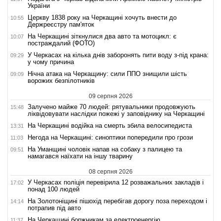
України
Церкву 1838 року на Черкащині хочуть внести до
10:55
Держреєстру пам'яток
На Черкащині зіткнулися два авто та мотоцикл: є
10:07
постраждалий (ФОТО)
У Черкасах на кілька днів заборонять пити воду з-під крана:
09:29
у чому причина
Нічна атака на Черкащину: сили ППО знищили шість
09:09
ворожих безпілотників
09 серпня 2026
Залучено майже 70 людей: рятувальники продовжують
15:48
ліквідовувати наслідки пожежі у заповіднику на Черкащині
На Черкащині водійка на смерть збила велосипедиста
13:31
Негода на Черкащині: синоптики попередили про грози
11:03
На Уманщині чоловік напав на собаку з палицею та
09:51
намагався наїхати на іншу тварину
08 серпня 2026
У Черкасах поліція перевірила 12 розважальних закладів і
17:02
понад 100 людей
На Золотоніщині пішохід перебігав дорогу поза переходом і
14:14
потрапив під авто
На Черкащині боржникам за електроенергію
11:37