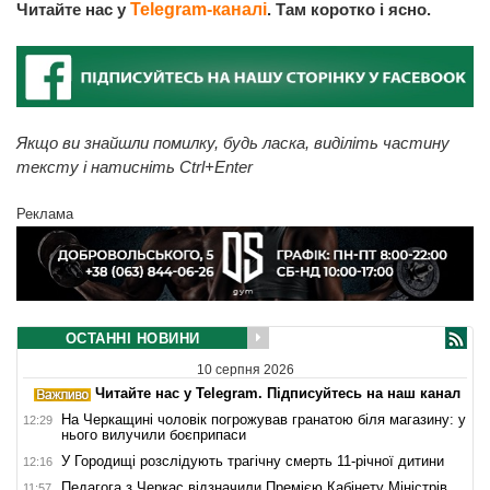
Читайте нас у
Telegram-каналі
. Там коротко і ясно.
Якщо ви знайшли помилку, будь ласка, виділіть частину
тексту і натисніть Ctrl+Enter
Реклама
ОСТАННІ НОВИНИ
10 серпня 2026
Читайте нас у Telegram. Підписуйтесь на наш канал
На Черкащині чоловік погрожував гранатою біля магазину: у
12:29
нього вилучили боєприпаси
У Городищі розслідують трагічну смерть 11-річної дитини
12:16
Педагога з Черкас відзначили Премією Кабінету Міністрів
11:57