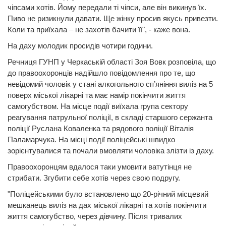
чіпсами хотів. Йому передали ті чіпси, але він викинув їх.
Пиво не ризикнули давати. Ще жінку просив якусь привезти.
Коли та приїхала – не захотів бачити її", - каже вона.
На даху молодик просидів чотири години.
Речниця ГУНП у Черкаській області Зоя Вовк розповіла, що
до правоохоронців надійшло повідомлення про те, що
невідомий чоловік у стані алкогольного сп’яніння виліз на 5
поверх міської лікарні та має намір покінчити життя
самогубством. На місце події виїхала група сектору
реагування патрульної поліції, в складі старшого сержанта
поліції Руслана Коваленка та рядового поліції Віталія
Паламарчука. На місці події поліцейські швидко
зорієнтувалися та почали вмовляти чоловіка злізти із даху.
Правоохоронцям вдалося таки умовити ватутінця не
стрибати. Згубити себе хотів через свою подругу.
"Поліцейськими було встановлено що 20-річний місцевий
мешканець виліз на дах міської лікарні та хотів покінчити
життя самогубство, через дівчину. Після тривалих