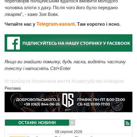
переговорів поліцейським вдалося вмовити молодого
чоловіка злізти з даху. Після чого його було передано
лікарям", - каже Зоя Вовк.
Читайте нас у
Telegram-каналі
. Там коротко і ясно.
Якщо ви знайшли помилку, будь ласка, виділіть частину
тексту і натисніть Ctrl+Enter
#стрибнути
#покінчити життя
#самогубство
#лікарня
Реклама
ОСТАННІ НОВИНИ
08 серпня 2026