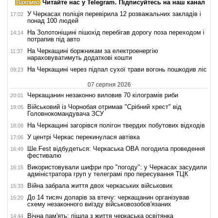
Читайте нас у Telegram. Підписуйтесь на наш канал
У Черкасах поліція перевірила 12 розважальних закладів і
17:02
понад 100 людей
На Золотоніщині пішохід перебігав дорогу поза переходом і
14:14
потрапив під авто
На Черкащині боржникам за електроенергію
11:37
нараховуватимуть додаткові кошти
На Черкащині через підпал сухої трави вогонь пошкодив ліс
09:23
07 серпня 2026
Черкащанин незаконно виловив 70 кілограмів риби
20:01
Військовий із Чорнобая отримав "Срібний хрест" від
19:05
Головнокомандувача ЗСУ
На Черкащині загорівся полігон твердих побутових відходів
18:08
У центрі Черкас перекинулася автівка
17:06
Ше.Fest відбудеться: Черкаська ОВА погодила проведення
16:49
фестивалю
Використовували шифри про "погоду": у Черкасах засудили
16:15
адміністратора груп у телеграмі про пересування ТЦК
Війна забрала життя двох черкаських військових
15:33
До 14 тисяч доларів за втечу: черкащанин організував
15:20
схему незаконного виїзду військовозобов'язаних
Вічна пам'ять: пішла з життя черкаська освітянка
14:44