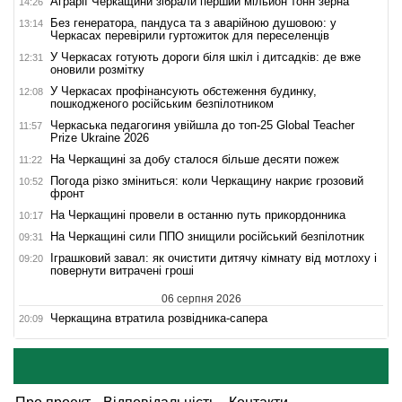
Аграрії Черкащини зібрали перший мільйон тонн зерна
14:26
Без генератора, пандуса та з аварійною душовою: у
13:14
Черкасах перевірили гуртожиток для переселенців
У Черкасах готують дороги біля шкіл і дитсадків: де вже
12:31
оновили розмітку
У Черкасах профінансують обстеження будинку,
12:08
пошкодженого російським безпілотником
Черкаська педагогиня увійшла до топ-25 Global Teacher
11:57
Prize Ukraine 2026
На Черкащині за добу сталося більше десяти пожеж
11:22
Погода різко зміниться: коли Черкащину накриє грозовий
10:52
фронт
На Черкащині провели в останню путь прикордонника
10:17
На Черкащині сили ППО знищили російський безпілотник
09:31
Іграшковий завал: як очистити дитячу кімнату від мотлоху і
09:20
повернути витрачені гроші
06 серпня 2026
Черкащина втратила розвідника-сапера
20:09