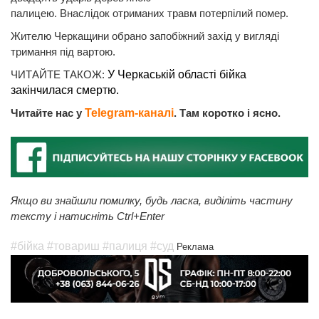
палицею. Внаслідок отриманих травм потерпілий помер.
Жителю Черкащини обрано запобіжний захід у вигляді
тримання під вартою.
ЧИТАЙТЕ ТАКОЖ:
У Черкаській області бійка
закінчилася смертю.
Читайте нас у
Telegram-каналі
. Там коротко і ясно.
Якщо ви знайшли помилку, будь ласка, виділіть частину
тексту і натисніть Ctrl+Enter
#бійка
#товариш
#палиця
#суд
Реклама