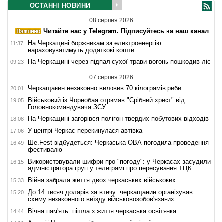
ОСТАННІ НОВИНИ
08 серпня 2026
Читайте нас у Telegram. Підписуйтесь на наш канал
На Черкащині боржникам за електроенергію
11:37
нараховуватимуть додаткові кошти
На Черкащині через підпал сухої трави вогонь пошкодив ліс
09:23
07 серпня 2026
Черкащанин незаконно виловив 70 кілограмів риби
20:01
Військовий із Чорнобая отримав "Срібний хрест" від
19:05
Головнокомандувача ЗСУ
На Черкащині загорівся полігон твердих побутових відходів
18:08
У центрі Черкас перекинулася автівка
17:06
Ше.Fest відбудеться: Черкаська ОВА погодила проведення
16:49
фестивалю
Використовували шифри про "погоду": у Черкасах засудили
16:15
адміністратора груп у телеграмі про пересування ТЦК
Війна забрала життя двох черкаських військових
15:33
До 14 тисяч доларів за втечу: черкащанин організував
15:20
схему незаконного виїзду військовозобов'язаних
Вічна пам'ять: пішла з життя черкаська освітянка
14:44