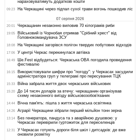
нараховуватимуть додаткові кошти
На Черкащині через підпал сухої трави вогонь пошкодив ліс
09:23
07 серпня 2026
Черкащанин незаконно виловив 70 кілограмів риби
20:01
Військовий із Чорнобая отримав "Срібний хрест" від
19:05
Головнокомандувача ЗСУ
На Черкащині загорівся полігон твердих побутових відходів
18:08
У центрі Черкас перекинулася автівка
17:06
Ше.Fest відбудеться: Черкаська ОВА погодила проведення
16:49
фестивалю
Використовували шифри про "погоду": у Черкасах засудили
16:15
адміністратора груп у телеграмі про пересування ТЦК
Війна забрала життя двох черкаських військових
15:33
До 14 тисяч доларів за втечу: черкащанин організував
15:20
схему незаконного виїзду військовозобов'язаних
Вічна пам'ять: пішла з життя черкаська освітянка
14:44
Аграрії Черкащини зібрали перший мільйон тонн зерна
14:26
Без генератора, пандуса та з аварійною душовою: у
13:14
Черкасах перевірили гуртожиток для переселенців
У Черкасах готують дороги біля шкіл і дитсадків: де вже
12:31
оновили розмітку