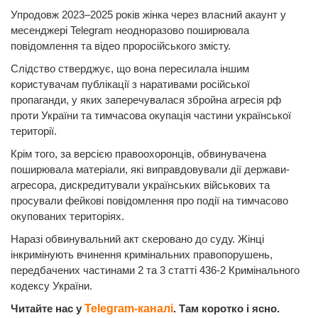
Упродовж 2023–2025 років жінка через власний акаунт у
месенджері Telegram неодноразово поширювала
повідомлення та відео проросійського змісту.
Слідство стверджує, що вона пересилала іншим
користувачам публікації з наративами російської
пропаганди, у яких заперечувалася збройна агресія рф
проти України та тимчасова окупація частини української
території.
Крім того, за версією правоохоронців, обвинувачена
поширювала матеріали, які виправдовували дії держави-
агресора, дискредитували українських військових та
просували фейкові повідомлення про події на тимчасово
окупованих територіях.
Наразі обвинувальний акт скеровано до суду. Жінці
інкримінують вчинення кримінальних правопорушень,
передбачених частинами 2 та 3 статті 436-2 Кримінального
кодексу України.
Читайте нас у
Telegram-каналі
. Там коротко і ясно.