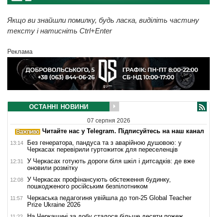
Якщо ви знайшли помилку, будь ласка, виділіть частину
тексту і натисніть Ctrl+Enter
Реклама
ОСТАННІ НОВИНИ
07 серпня 2026
Читайте нас у Telegram. Підписуйтесь на наш канал
Без генератора, пандуса та з аварійною душовою: у
13:14
Черкасах перевірили гуртожиток для переселенців
У Черкасах готують дороги біля шкіл і дитсадків: де вже
12:31
оновили розмітку
У Черкасах профінансують обстеження будинку,
12:08
пошкодженого російським безпілотником
Черкаська педагогиня увійшла до топ-25 Global Teacher
11:57
Prize Ukraine 2026
На Черкащині за добу сталося більше десяти пожеж
11:22