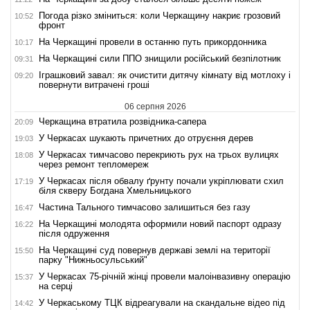
Погода різко зміниться: коли Черкащину накриє грозовий
10:52
фронт
На Черкащині провели в останню путь прикордонника
10:17
На Черкащині сили ППО знищили російський безпілотник
09:31
Іграшковий завал: як очистити дитячу кімнату від мотлоху і
09:20
повернути витрачені гроші
06 серпня 2026
Черкащина втратила розвідника-сапера
20:09
У Черкасах шукають причетних до отруєння дерев
19:03
У Черкасах тимчасово перекриють рух на трьох вулицях
18:08
через ремонт тепломереж
У Черкасах після обвалу ґрунту почали укріплювати схил
17:19
біля скверу Богдана Хмельницького
Частина Тального тимчасово залишиться без газу
16:47
На Черкащині молодята оформили новий паспорт одразу
16:22
після одруження
На Черкащині суд повернув державі землі на території
15:50
парку "Нижньосульський"
У Черкасах 75-річній жінці провели малоінвазивну операцію
15:37
на серці
У Черкаському ТЦК відреагували на скандальне відео під
14:42