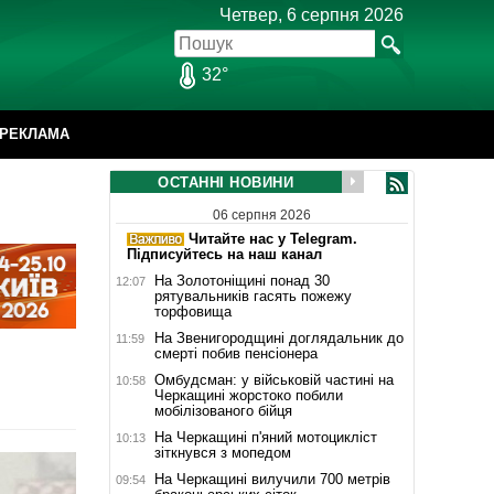
Четвер, 6 серпня 2026
32°
РЕКЛАМА
ОСТАННІ НОВИНИ
06 серпня 2026
Читайте нас у Telegram.
Підписуйтесь на наш канал
На Золотоніщині понад 30
12:07
рятувальників гасять пожежу
торфовища
На Звенигородщині доглядальник до
11:59
смерті побив пенсіонера
Омбудсман: у військовій частині на
10:58
Черкащині жорстоко побили
мобілізованого бійця
На Черкащині п'яний мотоцикліст
10:13
зіткнувся з мопедом
На Черкащині вилучили 700 метрів
09:54