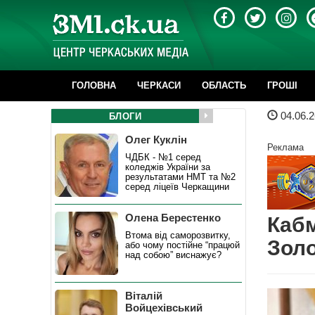
ГОЛОВНА
ЧЕРКАСИ
ОБЛАСТЬ
ГРОШІ
04.06.2
БЛОГИ
Олег Куклін
Реклама
ЧДБК - №1 серед
коледжів України за
результатами НМТ та №2
серед ліцеїв Черкащини
Олена Берестенко
Кабм
Втома від саморозвитку,
Золо
або чому постійне “працюй
над собою” виснажує?
Віталій
Войцехівський