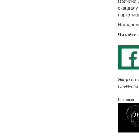
Причини ц
скандалу 
наркотикі
Нагадаємо
Читайте 
Якщо ви з
Ctrl+Enter
Реклама