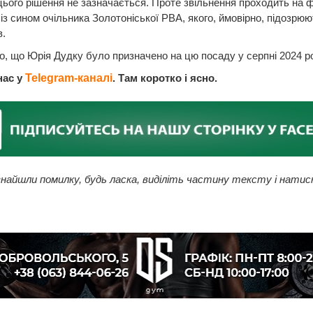
ього рішення не зазначається. Проте звільнення проходить на ф
із сином очільника Золотоніської РВА, якого, ймовірно, підозрюют
в.
, що Юрія Дудку було призначено на цю посаду у серпні 2024 ро
нас у
Telegram-каналі
. Там коротко і ясно.
найшли помилку, будь ласка, виділіть частину тексту і натис