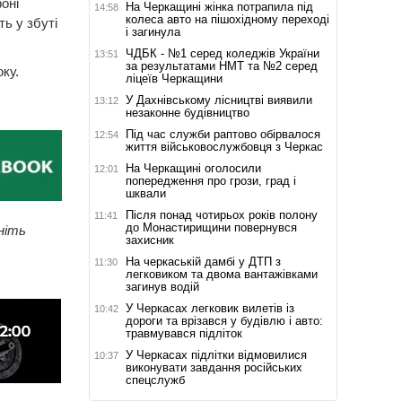
оні
На Черкащині жінка потрапила під
14:58
колеса авто на пішохідному переході
ь у збуті
і загинула
ЧДБК - №1 серед коледжів України
13:51
за результатами НМТ та №2 серед
ку.
ліцеїв Черкащини
У Дахнівському лісництві виявили
13:12
незаконне будівництво
Під час служби раптово обірвалося
12:54
життя військовослужбовця з Черкас
На Черкащині оголосили
12:01
попередження про грози, град і
шквали
Після понад чотирьох років полону
11:41
до Монастирищини повернувся
ніть
захисник
На черкаській дамбі у ДТП з
11:30
легковиком та двома вантажівками
загинув водій
У Черкасах легковик вилетів із
10:42
дороги та врізався у будівлю і авто:
травмувався підліток
У Черкасах підлітки відмовилися
10:37
виконувати завдання російських
спецслужб