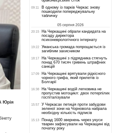
браконьєрських сіток
В одному із парків Черкас знову
09:11
пошкодили попереджувальну
табличку
05 серпня 2026
На Черкащині обрали кандидата на
20:15
посаду директора
психоневрологічного інтернату
Уманська громада попрощається із
19:22
загиблим захисником
На Черкащині з підрядника стягнуть
18:17
понад 670 тисяч гривень штрафних
санкцій
На Черкащині врятували рідкісного
17:09
чорного грифа, який прилетів із
Болгарії
На Черкащині водій легковика не
16:38
пропустив мотоцикл: двох потерпілих
госпіталізували
А Юрія
У Черкасах петиція проти забудови
15:57
зеленої зони на Чорновола набрала
необхідну кількість підписів
бінету
Понад 1600 звернень через укуси
15:13
тварин зафіксували на Черкащині від
початку року