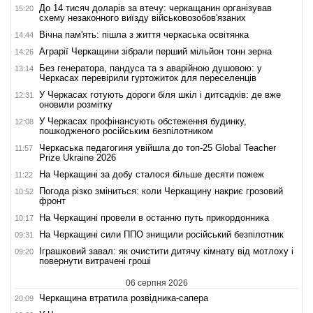
До 14 тисяч доларів за втечу: черкащанин організував
15:20
схему незаконного виїзду військовозобов'язаних
Вічна пам'ять: пішла з життя черкаська освітянка
14:44
Аграрії Черкащини зібрали перший мільйон тонн зерна
14:26
Без генератора, пандуса та з аварійною душовою: у
13:14
Черкасах перевірили гуртожиток для переселенців
У Черкасах готують дороги біля шкіл і дитсадків: де вже
12:31
оновили розмітку
У Черкасах профінансують обстеження будинку,
12:08
пошкодженого російським безпілотником
Черкаська педагогиня увійшла до топ-25 Global Teacher
11:57
Prize Ukraine 2026
На Черкащині за добу сталося більше десяти пожеж
11:22
Погода різко зміниться: коли Черкащину накриє грозовий
10:52
фронт
На Черкащині провели в останню путь прикордонника
10:17
На Черкащині сили ППО знищили російський безпілотник
09:31
Іграшковий завал: як очистити дитячу кімнату від мотлоху і
09:20
повернути витрачені гроші
06 серпня 2026
Черкащина втратила розвідника-сапера
20:09