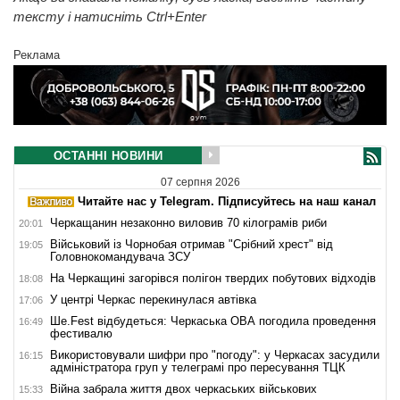
тексту і натисніть Ctrl+Enter
Реклама
ОСТАННІ НОВИНИ
07 серпня 2026
Читайте нас у Telegram. Підписуйтесь на наш канал
Черкащанин незаконно виловив 70 кілограмів риби
20:01
Військовий із Чорнобая отримав "Срібний хрест" від
19:05
Головнокомандувача ЗСУ
На Черкащині загорівся полігон твердих побутових відходів
18:08
У центрі Черкас перекинулася автівка
17:06
Ше.Fest відбудеться: Черкаська ОВА погодила проведення
16:49
фестивалю
Використовували шифри про "погоду": у Черкасах засудили
16:15
адміністратора груп у телеграмі про пересування ТЦК
Війна забрала життя двох черкаських військових
15:33