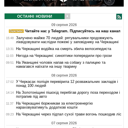
ОСТАННІ НОВИНИ
09 серпня 2026
Читайте нас у Telegram. Підписуйтесь на наш канал
Залучено майже 70 людей: рятувальники продовжують
15:48
ліквідовувати наслідки пожежі у заповіднику на Черкащині
На Черкащині водійка на смерть збила велосипедиста
13:31
Негода на Черкащині: синоптики попередили про грози
11:03
На Уманщині чоловік напав на собаку з палицею та
09:51
намагався наїхати на іншу тварину
08 серпня 2026
У Черкасах поліція перевірила 12 розважальних закладів і
17:02
понад 100 людей
На Золотоніщині пішохід перебігав дорогу поза переходом і
14:14
потрапив під авто
На Черкащині боржникам за електроенергію
11:37
нараховуватимуть додаткові кошти
На Черкащині через підпал сухої трави вогонь пошкодив ліс
09:23
07 серпня 2026