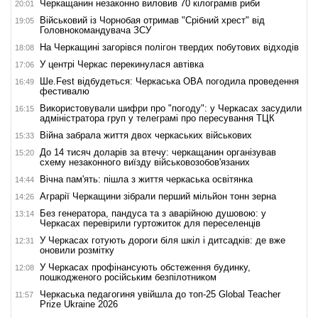
Черкащанин незаконно виловив 70 кілограмів риби
20:01
Військовий із Чорнобая отримав "Срібний хрест" від
19:05
Головнокомандувача ЗСУ
На Черкащині загорівся полігон твердих побутових відходів
18:08
У центрі Черкас перекинулася автівка
17:06
Ше.Fest відбудеться: Черкаська ОВА погодила проведення
16:49
фестивалю
Використовували шифри про "погоду": у Черкасах засудили
16:15
адміністратора груп у телеграмі про пересування ТЦК
Війна забрала життя двох черкаських військових
15:33
До 14 тисяч доларів за втечу: черкащанин організував
15:20
схему незаконного виїзду військовозобов'язаних
Вічна пам'ять: пішла з життя черкаська освітянка
14:44
Аграрії Черкащини зібрали перший мільйон тонн зерна
14:26
Без генератора, пандуса та з аварійною душовою: у
13:14
Черкасах перевірили гуртожиток для переселенців
У Черкасах готують дороги біля шкіл і дитсадків: де вже
12:31
оновили розмітку
У Черкасах профінансують обстеження будинку,
12:08
пошкодженого російським безпілотником
Черкаська педагогиня увійшла до топ-25 Global Teacher
11:57
Prize Ukraine 2026