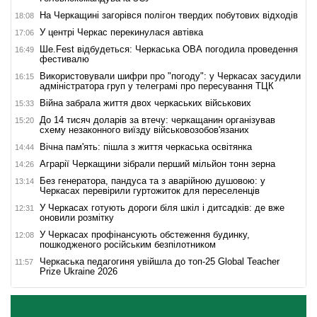
На Черкащині загорівся полігон твердих побутових відходів
18:08
У центрі Черкас перекинулася автівка
17:06
Ше.Fest відбудеться: Черкаська ОВА погодила проведення
16:49
фестивалю
Використовували шифри про "погоду": у Черкасах засудили
16:15
адміністратора груп у телеграмі про пересування ТЦК
Війна забрала життя двох черкаських військових
15:33
До 14 тисяч доларів за втечу: черкащанин організував
15:20
схему незаконного виїзду військовозобов'язаних
Вічна пам'ять: пішла з життя черкаська освітянка
14:44
Аграрії Черкащини зібрали перший мільйон тонн зерна
14:26
Без генератора, пандуса та з аварійною душовою: у
13:14
Черкасах перевірили гуртожиток для переселенців
У Черкасах готують дороги біля шкіл і дитсадків: де вже
12:31
оновили розмітку
У Черкасах профінансують обстеження будинку,
12:08
пошкодженого російським безпілотником
Черкаська педагогиня увійшла до топ-25 Global Teacher
11:57
Prize Ukraine 2026