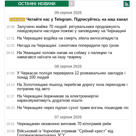
ОСТАННІ НОВИНИ
09 серпня 2026
Читайте нас у Telegram. Підписуйтесь на наш канал
Залучено майже 70 людей: рятувальники продовжують
15:48
ліквідовувати наслідки пожежі у заповіднику на Черкащині
На Черкащині водійка на смерть збила велосипедиста
13:31
Негода на Черкащині: синоптики попередили про грози
11:03
На Уманщині чоловік напав на собаку з палицею та
09:51
намагався наїхати на іншу тварину
08 серпня 2026
У Черкасах поліція перевірила 12 розважальних закладів і
17:02
понад 100 людей
На Золотоніщині пішохід перебігав дорогу поза переходом і
14:14
потрапив під авто
На Черкащині боржникам за електроенергію
11:37
нараховуватимуть додаткові кошти
На Черкащині через підпал сухої трави вогонь пошкодив ліс
09:23
07 серпня 2026
Черкащанин незаконно виловив 70 кілограмів риби
20:01
Військовий із Чорнобая отримав "Срібний хрест" від
19:05
Головнокомандувача ЗСУ