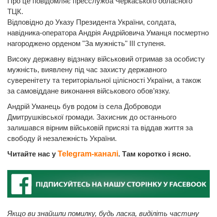
Про це повідомляє пресслужба Черкаського обласного
ТЦК.
Відповідно до Указу Президента України, солдата,
навідника-оператора Андрія Андрійовича Уманця посмертно
нагороджено орденом "За мужність" ІІІ ступеня.
Високу державну відзнаку військовий отримав за особисту
мужність, виявлену під час захисту державного
суверенітету та територіальної цілісності України, а також
за самовіддане виконання військового обов’язку.
Андрій Уманець був родом із села Доброводи
Дмитрушківської громади. Захисник до останнього
залишався вірним військовій присязі та віддав життя за
свободу й незалежність України.
Читайте нас у
Telegram-каналі
. Там коротко і ясно.
Якщо ви знайшли помилку, будь ласка, виділіть частину