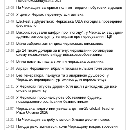
Головнокомандувача ЗСУ
На Черкащині загорівся полігон твердих побутових відходів
18:08
У центрі Черкас перекинулася автівка
17:06
Ше.Fest відбудеться: Черкаська ОВА погодила проведення
16:49
фестивалю
Використовували шифри про "погоду": у Черкасах засудили
16:15
адміністратора груп у телеграмі про пересування ТЦК
Війна забрала життя двох черкаських військових
15:33
До 14 тисяч доларів за втечу: черкащанин організував
15:20
схему незаконного виїзду військовозобов'язаних
Вічна пам'ять: пішла з життя черкаська освітянка
14:44
Аграрії Черкащини зібрали перший мільйон тонн зерна
14:26
Без генератора, пандуса та з аварійною душовою: у
13:14
Черкасах перевірили гуртожиток для переселенців
У Черкасах готують дороги біля шкіл і дитсадків: де вже
12:31
оновили розмітку
У Черкасах профінансують обстеження будинку,
12:08
пошкодженого російським безпілотником
Черкаська педагогиня увійшла до топ-25 Global Teacher
11:57
Prize Ukraine 2026
На Черкащині за добу сталося більше десяти пожеж
11:22
Погода різко зміниться: коли Черкащину накриє грозовий
10:52