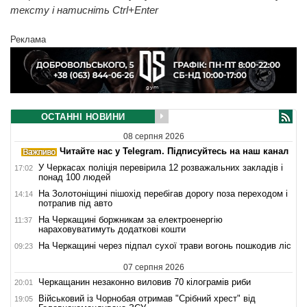
тексту і натисніть Ctrl+Enter
Реклама
ОСТАННІ НОВИНИ
08 серпня 2026
Читайте нас у Telegram. Підписуйтесь на наш канал
У Черкасах поліція перевірила 12 розважальних закладів і
17:02
понад 100 людей
На Золотоніщині пішохід перебігав дорогу поза переходом і
14:14
потрапив під авто
На Черкащині боржникам за електроенергію
11:37
нараховуватимуть додаткові кошти
На Черкащині через підпал сухої трави вогонь пошкодив ліс
09:23
07 серпня 2026
Черкащанин незаконно виловив 70 кілограмів риби
20:01
Військовий із Чорнобая отримав "Срібний хрест" від
19:05