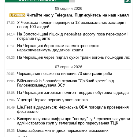
08 серпня 2026
Читайте нас у Telegram. Підписуйтесь на наш канал
У Черкасах поліція перевірила 12 розважальних закладів і
17:02
понад 100 людей
На Золотоніщині пішохід перебігав дорогу поза переходом і
14:14
потрапив під авто
На Черкащині боржникам за електроенергію
11:37
нараховуватимуть додаткові кошти
На Черкащині через підпал сухої трави вогонь пошкодив ліс
09:23
07 серпня 2026
Черкащанин незаконно виловив 70 кілограмів риби
20:01
Військовий із Чорнобая отримав "Срібний хрест" від
19:05
Головнокомандувача ЗСУ
На Черкащині загорівся полігон твердих побутових відходів
18:08
У центрі Черкас перекинулася автівка
17:06
Ше.Fest відбудеться: Черкаська ОВА погодила проведення
16:49
фестивалю
Використовували шифри про "погоду": у Черкасах засудили
16:15
адміністратора груп у телеграмі про пересування ТЦК
Війна забрала життя двох черкаських військових
15:33