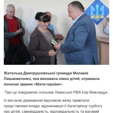
Жителька Дмитрушківської громади Меланія
Лишаєватенко, яка виховала сімох дітей, отримала
почесне звання «Мати-героїня».
Про це повідомляє очільник Уманської РВА Ігор Миклащук.
Із високою державною відзнакою жінку привітали
представники влади, відзначивши її багаторічну турботу
про дітей, самовідданість, відповідальність та вагомий