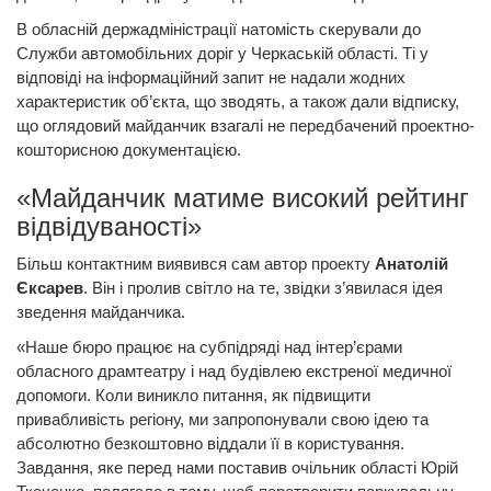
В обласній держадміністрації натомість скерували до
Служби автомобільних доріг у Черкаській області. Ті у
відповіді на інформаційний запит не надали жодних
характеристик об’єкта, що зводять, а також дали відписку,
що оглядовий майданчик взагалі не передбачений проектно-
кошторисною документацією.
«Майданчик матиме високий рейтинг
відвідуваності»
Більш контактним виявився сам автор проекту
Анатолій
Єксарев
. Він і пролив світло на те, звідки з’явилася ідея
зведення майданчика.
«Наше бюро працює на субпідряді над інтер’єрами
обласного драмтеатру і над будівлею екстреної медичної
допомоги. Коли виникло питання, як підвищити
привабливість регіону, ми запропонували свою ідею та
абсолютно безкоштовно віддали її в користування.
Завдання, яке перед нами поставив очільник області Юрій