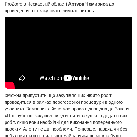
ProZorro в Черкаській області
Артура Чемириса
до
проведення цієї закупівлі є чимало питань.
«Можна припустити, що закупівля цих нібито робіт
проводиться в рамках переговорної процедури в одного
учасника. Замовник дійсно має право відповідно до Закону
«Про публічні закупівлю» здійснити закупівлю додаткових
робіт, якщо вони необхідні для виконання попереднього
проекту. Але тут є дві проблеми. По-перше, навряд чи без
побудови цього оглядового майданчика не можна було