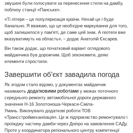
змушені були голосувати за перенесення стели на дамбу,
поблизу станції «Панське».
«Ті літери – це популяризація країни. Нехай це і буде
банально. Я вважаю, що це необхідне маркування для того,
щоб залишилося у пам’яті, де саме цей знак. А геотеги вже
вказуватимуть на область», – додає Анатолій Єксарев.
Він також додає, що початковий варіант оглядового
майданчика був дорожчим. Щоб зекономити, деякі
елементи спростили.
Завершити об’єкт завадила погода
Як згодом стало відомо, у документах майданчик
називають
додатковими роботами
у межах поточного
середнього ремонту автомобільної дороги державного
значення Н-16 Золотоноша-Черкаси-Сміла-
Умань. Виконувало додаткові роботи ТОВ
«Трансстроймеханізація». Це ж підприємство ремонтувало і
проїжджу частину дамби через Дніпро на замовлення САДу.
Проте у координатора регіонального центру компетенції