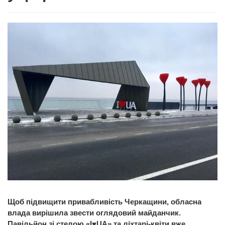
Щоб підвищити привабливість Черкащини
, обласна
влада вирішила звести оглядовий майданчик.
Павільйон зі стелою «I
♥
UA» та ліхтарі-квіти вже