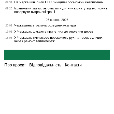
На Черкащині сили ППО знищили російський безпілотник
09:31
Іграшковий завал: як очистити дитячу кімнату від мотлоху і
09:20
повернути витрачені гроші
06 серпня 2026
Черкащина втратила розвідника-сапера
20:09
У Черкасах шукають причетних до отруєння дерев
19:03
У Черкасах тимчасово перекриють рух на трьох вулицях
18:08
через ремонт тепломереж
Про проект
Відповідальність
Контакти