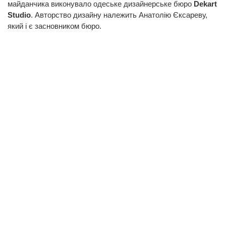
майданчика виконувало одеське дизайнерське бюро
Dekart
Studio
. Авторство дизайну належить Анатолію Єксареву,
який і є засновником бюро.