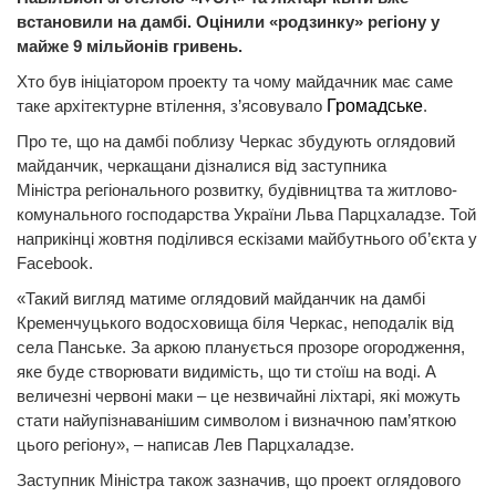
встановили на дамбі. Оцінили «родзинку» регіону у
майже 9 мільйонів гривень.
Хто був ініціатором проекту та чому майдачник має саме
таке архітектурне втілення, з’ясовувало
Громадське
.
Про те, що на дамбі поблизу Черкас збудують оглядовий
майданчик, черкащани дізналися від заступника
Міністра регіонального розвитку, будівництва та житлово-
комунального господарства України Льва Парцхаладзе. Той
наприкінці жовтня поділився ескізами майбутнього об’єкта у
Facebook.
«Такий вигляд матиме оглядовий майданчик на дамбі
Кременчуцького водосховища біля Черкас, неподалік від
села Панське. За аркою планується прозоре огородження,
яке буде створювати видимість, що ти стоїш на воді. А
величезні червоні маки – це незвичайні ліхтарі, які можуть
стати найупізнаванішим символом і визначною пам’яткою
цього регіону», – написав Лев Парцхаладзе.
Заступник Міністра також зазначив, що проект оглядового