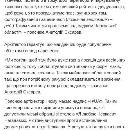
Ткаченко, полягало в тому, щоб перетворити паркувальну
кишеню в місце, яке матиме високий рейтинг відвідуваності,
щоб кожен, хто проїжджатиме повз, зупинявся там,
фотографувався і зачекінився (
позначав геолокацію –
ред.)
Таким чином ми працюємо над іміджем Черкаської
області», – пояснює Анатолій Єксарев.
Архітектор гарантує, що майданчик буде популярним
об’єктом і серед наречених.
«Ми хотіли, щоб там було дуже гарна локація для весільних
фотосесій, тому і облаштували світильники у формі маків,
адже це символ кохання. Також майданчик облаштований
так, що при потрібному ракурсі складатиметься враження,
що наречена витає у повітрі над водою», – зазначає
Анатолій Єксарев.
Пояснює артіхектор і чому маємо надпис «I♥UA». Таким
чином проектанти вирішили уникнути помилок, які
допустили міські обранці зі стелою «Я любою Черкаси».
Нагадаємо, містяни виступили проти встановлення
двометрових літер у Черкасах. У результаті депутати навіть