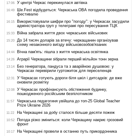
У центрі Черкас перекинулася автівка
17:06
Ше.Fest відбудеться: Черкаська ОВА погодила проведення
16:49
фестивалю
Використовували шифри про "погоду": у Черкасах засудили
16:15
адміністратора груп у телеграмі про пересування ТЦК
Війна забрала життя двох черкаських військових
15:33
До 14 тисяч доларів за втечу: черкащанин організував
15:20
схему незаконного виїзду військовозобов'язаних
Вічна пам'ять: пішла з життя черкаська освітянка
14:44
Аграрії Черкащини зібрали перший мільйон тонн зерна
14:26
Без генератора, пандуса та з аварійною душовою: у
13:14
Черкасах перевірили гуртожиток для переселенців
У Черкасах готують дороги біля шкіл і дитсадків: де вже
12:31
оновили розмітку
У Черкасах профінансують обстеження будинку,
12:08
пошкодженого російським безпілотником
Черкаська педагогиня увійшла до топ-25 Global Teacher
11:57
Prize Ukraine 2026
На Черкащині за добу сталося більше десяти пожеж
11:22
Погода різко зміниться: коли Черкащину накриє грозовий
10:52
фронт
На Черкащині провели в останню путь прикордонника
10:17