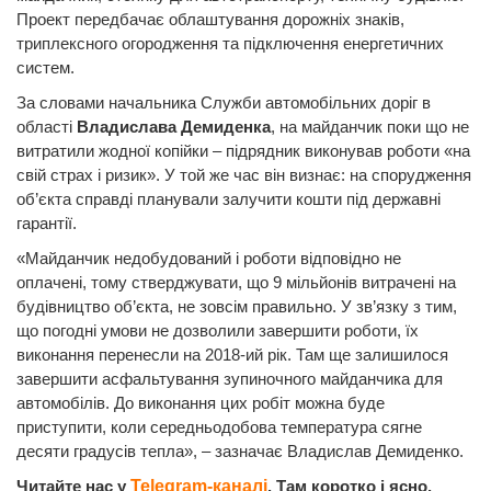
Проект передбачає облаштування дорожніх знаків,
триплексного огородження та підключення енергетичних
систем.
За словами начальника Служби автомобільних доріг в
області
Владислава Демиденка
, на майданчик поки що не
витратили жодної копійки – підрядник виконував роботи «на
свій страх і ризик». У той же час він визнає: на спорудження
об’єкта справді планували залучити кошти під державні
гарантії.
«Майданчик недобудований і роботи відповідно не
оплачені, тому стверджувати, що 9 мільйонів витрачені на
будівництво об’єкта, не зовсім правильно. У зв’язку з тим,
що погодні умови не дозволили завершити роботи, їх
виконання перенесли на 2018-ий рік. Там ще залишилося
завершити асфальтування зупиночного майданчика для
автомобілів. До виконання цих робіт можна буде
приступити, коли середньодобова температура сягне
десяти градусів тепла», – зазначає Владислав Демиденко.
Читайте нас у
Telegram-каналі
. Там коротко і ясно.