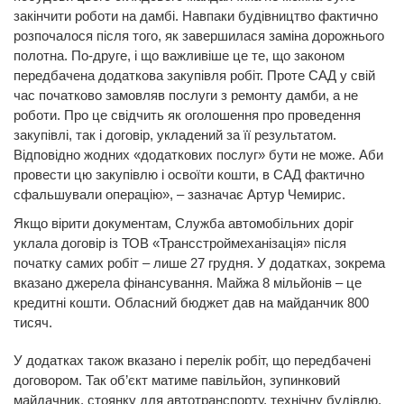
закінчити роботи на дамбі. Навпаки будівництво фактично
розпочалося після того, як завершилася заміна дорожнього
полотна. По-друге, і що важливіше це те, що законом
передбачена додаткова закупівля робіт. Проте САД у свій
час початково замовляв послуги з ремонту дамби, а не
роботи. Про це свідчить як оголошення про проведення
закупівлі, так і договір, укладений за її результатом.
Відповідно жодних «додаткових послуг» бути не може. Аби
провести цю закупівлю і освоїти кошти, в САД фактично
сфальшували операцію», – зазначає Артур Чемирис.
Якщо вірити документам, Служба автомобільних доріг
уклала договір із ТОВ «Трансстроймеханізація» після
початку самих робіт – лише 27 грудня. У додатках, зокрема
вказано джерела фінансування. Майжа 8 мільйонів – це
кредитні кошти. Обласний бюджет дав на майданчик 800
тисяч.
У додатках також вказано і перелік робіт, що передбачені
договором. Так об’єкт матиме павільйон, зупинковий
майдачник, стоянку для автотранспорту, технічну будівлю.