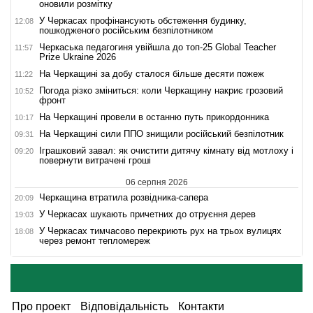
оновили розмітку
У Черкасах профінансують обстеження будинку,
12:08
пошкодженого російським безпілотником
Черкаська педагогиня увійшла до топ-25 Global Teacher
11:57
Prize Ukraine 2026
На Черкащині за добу сталося більше десяти пожеж
11:22
Погода різко зміниться: коли Черкащину накриє грозовий
10:52
фронт
На Черкащині провели в останню путь прикордонника
10:17
На Черкащині сили ППО знищили російський безпілотник
09:31
Іграшковий завал: як очистити дитячу кімнату від мотлоху і
09:20
повернути витрачені гроші
06 серпня 2026
Черкащина втратила розвідника-сапера
20:09
У Черкасах шукають причетних до отруєння дерев
19:03
У Черкасах тимчасово перекриють рух на трьох вулицях
18:08
через ремонт тепломереж
Про проект
Відповідальність
Контакти