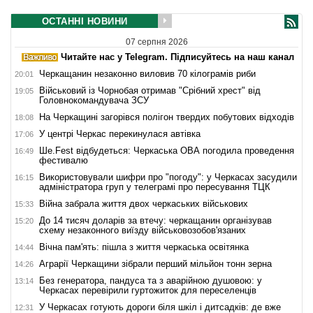
ОСТАННІ НОВИНИ
07 серпня 2026
Читайте нас у Telegram. Підписуйтесь на наш канал
Черкащанин незаконно виловив 70 кілограмів риби
20:01
Військовий із Чорнобая отримав "Срібний хрест" від
19:05
Головнокомандувача ЗСУ
На Черкащині загорівся полігон твердих побутових відходів
18:08
У центрі Черкас перекинулася автівка
17:06
Ше.Fest відбудеться: Черкаська ОВА погодила проведення
16:49
фестивалю
Використовували шифри про "погоду": у Черкасах засудили
16:15
адміністратора груп у телеграмі про пересування ТЦК
Війна забрала життя двох черкаських військових
15:33
До 14 тисяч доларів за втечу: черкащанин організував
15:20
схему незаконного виїзду військовозобов'язаних
Вічна пам'ять: пішла з життя черкаська освітянка
14:44
Аграрії Черкащини зібрали перший мільйон тонн зерна
14:26
Без генератора, пандуса та з аварійною душовою: у
13:14
Черкасах перевірили гуртожиток для переселенців
У Черкасах готують дороги біля шкіл і дитсадків: де вже
12:31