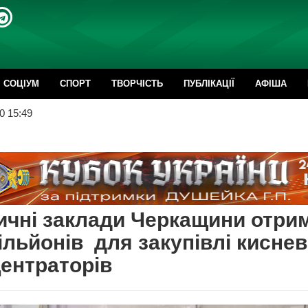
CОЦІУМ
СПОРТ
ТВОРЧІСТЬ
ПУБЛІКАЦІЇ
АФІША
0 15:49
чні заклади Черкащини отри
ільйонів для закупівлі кисне
ентраторів