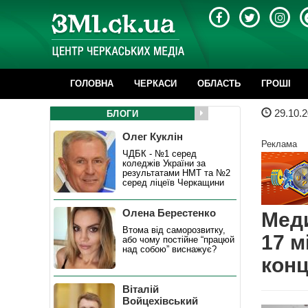
ГОЛОВНА
ЧЕРКАСИ
ОБЛАСТЬ
ГРОШІ
29.10.2
БЛОГИ
Олег Куклін
Реклама
ЧДБК - №1 серед
коледжів України за
результатами НМТ та №2
серед ліцеїв Черкащини
Олена Берестенко
Меди
Втома від саморозвитку,
17 м
або чому постійне “працюй
над собою” виснажує?
конц
Віталій
Войцехівський