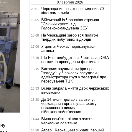
07 серпня 2026
Черкащанин незаконно виловив 70
20:01
кілограмів риби
Військовий із Чорнобая отримав
19:05
"Срібний хрест" від
Головнокомандувача ЗСУ
На Черкащині загорівся полігон
18:08
твердих побутових відходів
У центрі Черкас перекинулася
17:06
автівка
Ше.Fest відбудеться: Черкаська ОВА
16:49
погодила проведення фестивалю
Використовували шифри про
16:15
"погоду": у Черкасах засудили
адміністратора груп у телеграмі про
пересування ТЦК
Війна забрала життя двох черкаських
15:33
військових
До 14 тисяч доларів за втечу:
15:20
черкащанин організував схему
незаконного виїзду
військовозобов'язаних
Вічна пам'ять: пішла з життя
14:44
черкаська освітянка
чну
Аграрії Черкащини зібрали перший
14:26
пити