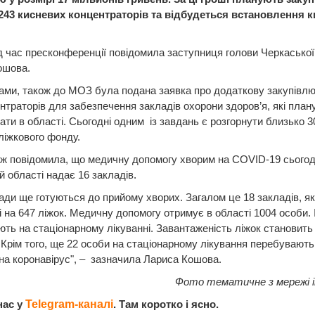
243 кисневих концентраторів та відбудеться встановлення 
д час пресконференції повідомила заступниця голови Черкасько
ошова.
вами, також до МОЗ була подана заявка про додаткову закупівл
нтраторів для забезпечення закладів охорони здоров’я, які план
ати в області. Сьогодні одним із завдань є розгорнути близько 3
 ліжкового фонду.
ж повідомила, що медичну допомогу хворим на COVID-19 сьогод
й області надає 16 закладів.
ади ще готуються до прийому хворих. Загалом це 18 закладів, як
і на 647 ліжок. Медичну допомогу отримує в області 1004 особи. 
ть на стаціонарному лікуванні. Завантаженість ліжок становить 
. Крім того, ще 22 особи на стаціонарному лікування перебувають 
на коронавірус", – зазначила Лариса Кошова.
Фото тематичне з мережі
нас у
Telegram-каналі
. Там коротко і ясно.