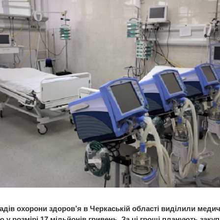
адів охорони здоров’я в Черкаській області виділили меди
 у розмірі 17 мільйонів гривень. За ці гроші планують заку