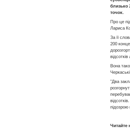
близько 
точок.
Про це пі
Лариса К
За її сло
200 конце
дорозгорт
відсотків
Вона тако
Черкаські
"Два закл
розгорнут
перебуваю
відсотків
підозрою 
Читайте 