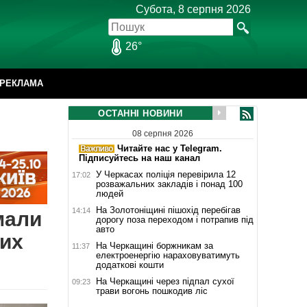
Субота, 8 серпня 2026
26°
РЕКЛАМА
ОСТАННІ НОВИНИ
08 серпня 2026
Читайте нас у Telegram.
Підписуйтесь на наш канал
У Черкасах поліція перевірила 12
17:02
розважальних закладів і понад 100
людей
На Золотоніщині пішохід перебігав
14:14
мали
дорогу поза переходом і потрапив під
авто
вих
На Черкащині боржникам за
11:37
електроенергію нараховуватимуть
додаткові кошти
На Черкащині через підпал сухої
09:23
трави вогонь пошкодив ліс