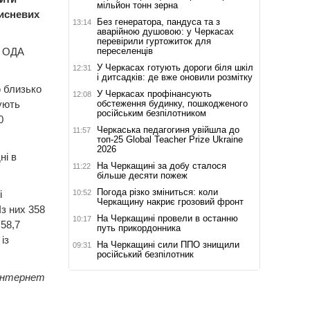
мільйон тонн зерна
кисневих
Без генератора, пандуса та з
13:14
аварійною душовою: у Черкасах
перевірили гуртожиток для
переселенців
ї ОДА
У Черкасах готують дороги біля шкіл
12:31
і дитсадків: де вже оновили розмітку
ю близько
У Черкасах профінансують
12:08
обстеження будинку, пошкодженого
ують
російським безпілотником
0
Черкаська педагогиня увійшла до
11:57
топ-25 Global Teacher Prize Ukraine
2026
ні в
На Черкащині за добу сталося
11:22
більше десяти пожеж
Погода різко зміниться: коли
10:52
і
Черкащину накриє грозовий фронт
Із них 358
На Черкащині провели в останню
10:17
58,7
путь прикордонника
із
На Черкащині сили ППО знищили
09:31
російський безпілотник
 інтернет