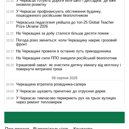
У Черкасах готують дороги біля шкіл і дитсадків: де вже
12:31
оновили розмітку
У Черкасах профінансують обстеження будинку,
12:08
пошкодженого російським безпілотником
Черкаська педагогиня увійшла до топ-25 Global Teacher
11:57
Prize Ukraine 2026
На Черкащині за добу сталося більше десяти пожеж
11:22
Погода різко зміниться: коли Черкащину накриє грозовий
10:52
фронт
На Черкащині провели в останню путь прикордонника
10:17
На Черкащині сили ППО знищили російський безпілотник
09:31
Іграшковий завал: як очистити дитячу кімнату від мотлоху і
09:20
повернути витрачені гроші
06 серпня 2026
Черкащина втратила розвідника-сапера
20:09
У Черкасах шукають причетних до отруєння дерев
19:03
У Черкасах тимчасово перекриють рух на трьох вулицях
18:08
через ремонт тепломереж