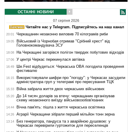
ОСТАННІ НОВИНИ
07 серпня 2026
Читайте нас у Telegram. Підписуйтесь на наш канал
Черкащанин незаконно виловив 70 кілограмів риби
20:01
Військовий із Чорнобая отримав "Срібний хрест" від
19:05
Головнокомандувача ЗСУ
На Черкащині загорівся полігон твердих побутових відходів
18:08
У центрі Черкас перекинулася автівка
17:06
Ше.Fest відбудеться: Черкаська ОВА погодила проведення
16:49
фестивалю
Використовували шифри про "погоду": у Черкасах засудили
16:15
адміністратора груп у телеграмі про пересування ТЦК
Війна забрала життя двох черкаських військових
15:33
До 14 тисяч доларів за втечу: черкащанин організував
15:20
схему незаконного виїзду військовозобов'язаних
Вічна пам'ять: пішла з життя черкаська освітянка
14:44
Аграрії Черкащини зібрали перший мільйон тонн зерна
14:26
Без генератора, пандуса та з аварійною душовою: у
13:14
Черкасах перевірили гуртожиток для переселенців