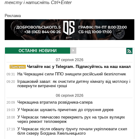
тексту і натисніть Ctrl+Enter
Реклама
ОСТАННІ НОВИНИ
07 серпня 2026
Читайте нас у Telegram. Підписуйтесь на наш канал
На Черкащині сили ППО знищили російський безпілотник
09:31
Іграшковий завал: як очистити дитячу кімнату від мотлоху і
09:20
повернути витрачені гроші
06 серпня 2026
Черкащина втратила розвідника-сапера
20:09
У Черкасах шукають причетних до отруєння дерев
19:03
У Черкасах тимчасово перекриють рух на трьох вулицях
18:08
через ремонт тепломереж
У Черкасах після обвалу ґрунту почали укріплювати схил
17:19
біля скверу Богдана Хмельницького