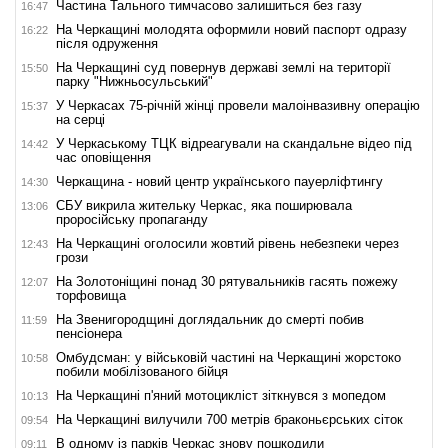
Частина Тального тимчасово залишиться без газу
16:47
На Черкащині молодята оформили новий паспорт одразу
16:22
після одруження
На Черкащині суд повернув державі землі на території
15:50
парку "Нижньосульський"
У Черкасах 75-річній жінці провели малоінвазивну операцію
15:37
на серці
У Черкаському ТЦК відреагували на скандальне відео під
14:42
час оповіщення
Черкащина - новий центр українського пауерліфтингу
14:30
СБУ викрила жительку Черкас, яка поширювала
13:06
проросійську пропаганду
На Черкащині оголосили жовтий рівень небезпеки через
12:43
грози
На Золотоніщині понад 30 рятувальників гасять пожежу
12:07
торфовища
На Звенигородщині доглядальник до смерті побив
11:59
пенсіонера
Омбудсман: у військовій частині на Черкащині жорстоко
10:58
побили мобілізованого бійця
На Черкащині п'яний мотоцикліст зіткнувся з мопедом
10:13
На Черкащині вилучили 700 метрів браконьєрських сіток
09:54
В одному із парків Черкас знову пошкодили
09:11