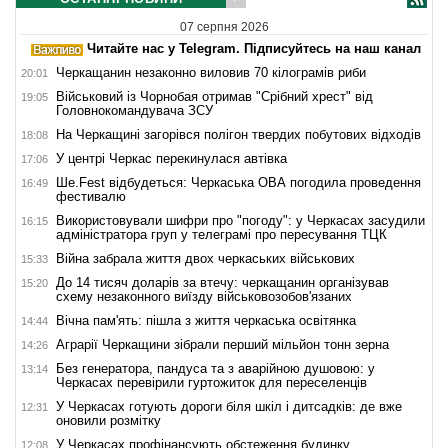
07 серпня 2026
Читайте нас у Telegram. Підписуйтесь на наш канал
Черкащанин незаконно виловив 70 кілограмів риби
20:01
Військовий із Чорнобая отримав "Срібний хрест" від
19:05
Головнокомандувача ЗСУ
На Черкащині загорівся полігон твердих побутових відходів
18:08
У центрі Черкас перекинулася автівка
17:06
Ше.Fest відбудеться: Черкаська ОВА погодила проведення
16:49
фестивалю
Використовували шифри про "погоду": у Черкасах засудили
16:15
адміністратора груп у телеграмі про пересування ТЦК
Війна забрала життя двох черкаських військових
15:33
До 14 тисяч доларів за втечу: черкащанин організував
15:20
схему незаконного виїзду військовозобов'язаних
Вічна пам'ять: пішла з життя черкаська освітянка
14:44
Аграрії Черкащини зібрали перший мільйон тонн зерна
14:26
Без генератора, пандуса та з аварійною душовою: у
13:14
Черкасах перевірили гуртожиток для переселенців
У Черкасах готують дороги біля шкіл і дитсадків: де вже
12:31
оновили розмітку
У Черкасах профінансують обстеження будинку,
12:08