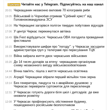
Читайте нас у Telegram. Підписуйтесь на наш канал
Черкащанин незаконно виловив 70 кілограмів риби
20:01
Військовий із Чорнобая отримав "Срібний хрест" від
19:05
Головнокомандувача ЗСУ
На Черкащині загорівся полігон твердих побутових відходів
18:08
У центрі Черкас перекинулася автівка
17:06
Ше.Fest відбудеться: Черкаська ОВА погодила проведення
16:49
фестивалю
Використовували шифри про "погоду": у Черкасах засудили
16:15
адміністратора груп у телеграмі про пересування ТЦК
Війна забрала життя двох черкаських військових
15:33
До 14 тисяч доларів за втечу: черкащанин організував
15:20
схему незаконного виїзду військовозобов'язаних
Вічна пам'ять: пішла з життя черкаська освітянка
14:44
Аграрії Черкащини зібрали перший мільйон тонн зерна
14:26
Без генератора, пандуса та з аварійною душовою: у
13:14
Черкасах перевірили гуртожиток для переселенців
У Черкасах готують дороги біля шкіл і дитсадків: де вже
12:31
оновили розмітку
У Черкасах профінансують обстеження будинку,
12:08
пошкодженого російським безпілотником