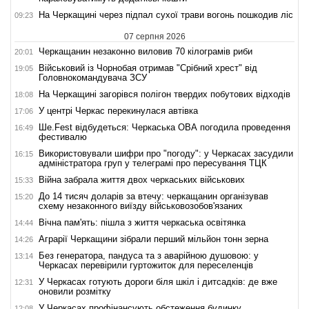
На Черкащині через підпал сухої трави вогонь пошкодив ліс
09:23
07 серпня 2026
Черкащанин незаконно виловив 70 кілограмів риби
20:01
Військовий із Чорнобая отримав "Срібний хрест" від
19:05
Головнокомандувача ЗСУ
На Черкащині загорівся полігон твердих побутових відходів
18:08
У центрі Черкас перекинулася автівка
17:06
Ше.Fest відбудеться: Черкаська ОВА погодила проведення
16:49
фестивалю
Використовували шифри про "погоду": у Черкасах засудили
16:15
адміністратора груп у телеграмі про пересування ТЦК
Війна забрала життя двох черкаських військових
15:33
До 14 тисяч доларів за втечу: черкащанин організував
15:20
схему незаконного виїзду військовозобов'язаних
Вічна пам'ять: пішла з життя черкаська освітянка
14:44
Аграрії Черкащини зібрали перший мільйон тонн зерна
14:26
Без генератора, пандуса та з аварійною душовою: у
13:14
Черкасах перевірили гуртожиток для переселенців
У Черкасах готують дороги біля шкіл і дитсадків: де вже
12:31
оновили розмітку
У Черкасах профінансують обстеження будинку,
12:08