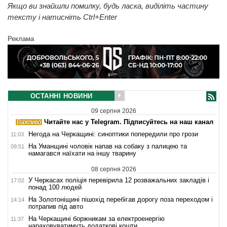
Якщо ви знайшли помилку, будь ласка, виділіть частину
тексту і натисніть Ctrl+Enter
Реклама
ОСТАННІ НОВИНИ
09 серпня 2026
Читайте нас у Telegram. Підписуйтесь на наш канал
Негода на Черкащині: синоптики попередили про грози
11:03
На Уманщині чоловік напав на собаку з палицею та
09:51
намагався наїхати на іншу тварину
08 серпня 2026
У Черкасах поліція перевірила 12 розважальних закладів і
17:02
понад 100 людей
На Золотоніщині пішохід перебігав дорогу поза переходом і
14:14
потрапив під авто
На Черкащині боржникам за електроенергію
11:37
нараховуватимуть додаткові кошти