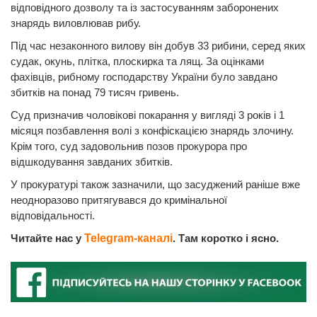
відповідного дозволу та із застосуванням заборонених
знарядь виловлював рибу.
Під час незаконного вилову він добув 33 рибини, серед яких
судак, окунь, плітка, плоскирка та лящ. За оцінками
фахівців, рибному господарству України було завдано
збитків на понад 79 тисяч гривень.
Суд призначив чоловікові покарання у вигляді 3 років і 1
місяця позбавлення волі з конфіскацією знарядь злочину.
Крім того, суд задовольнив позов прокурора про
відшкодування завданих збитків.
У прокуратурі також зазначили, що засуджений раніше вже
неодноразово притягувався до кримінальної
відповідальності.
Читайте нас у
Telegram-каналі
. Там коротко і ясно.