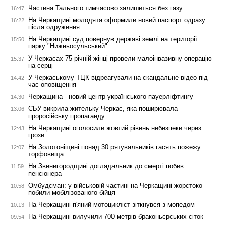
Частина Тального тимчасово залишиться без газу
16:47
На Черкащині молодята оформили новий паспорт одразу
16:22
після одруження
На Черкащині суд повернув державі землі на території
15:50
парку "Нижньосульський"
У Черкасах 75-річній жінці провели малоінвазивну операцію
15:37
на серці
У Черкаському ТЦК відреагували на скандальне відео під
14:42
час оповіщення
Черкащина - новий центр українського пауерліфтингу
14:30
СБУ викрила жительку Черкас, яка поширювала
13:06
проросійську пропаганду
На Черкащині оголосили жовтий рівень небезпеки через
12:43
грози
На Золотоніщині понад 30 рятувальників гасять пожежу
12:07
торфовища
На Звенигородщині доглядальник до смерті побив
11:59
пенсіонера
Омбудсман: у військовій частині на Черкащині жорстоко
10:58
побили мобілізованого бійця
На Черкащині п'яний мотоцикліст зіткнувся з мопедом
10:13
На Черкащині вилучили 700 метрів браконьєрських сіток
09:54