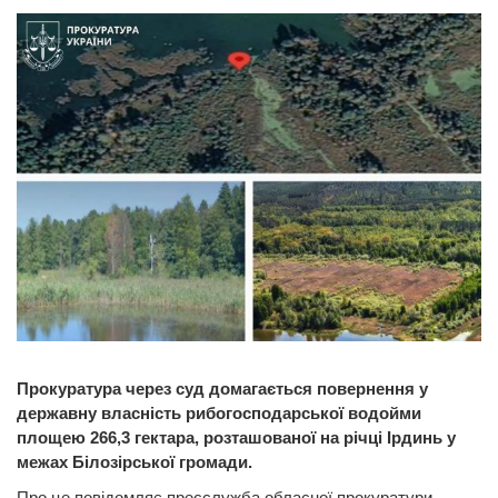
Прокуратура через суд домагається повернення у
державну власність рибогосподарської водойми
площею 266,3 гектара, розташованої на річці Ірдинь у
межах Білозірської громади.
Про це повідомляє пресслужба обласної прокуратури.