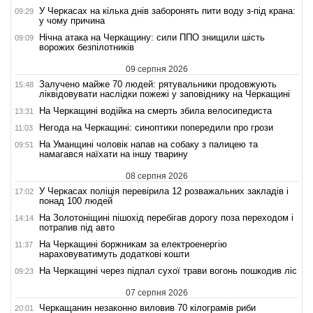
У Черкасах на кілька днів заборонять пити воду з-під крана:
09:29
у чому причина
Нічна атака на Черкащину: сили ППО знищили шість
09:09
ворожих безпілотників
09 серпня 2026
Залучено майже 70 людей: рятувальники продовжують
15:48
ліквідовувати наслідки пожежі у заповіднику на Черкащині
На Черкащині водійка на смерть збила велосипедиста
13:31
Негода на Черкащині: синоптики попередили про грози
11:03
На Уманщині чоловік напав на собаку з палицею та
09:51
намагався наїхати на іншу тварину
08 серпня 2026
У Черкасах поліція перевірила 12 розважальних закладів і
17:02
понад 100 людей
На Золотоніщині пішохід перебігав дорогу поза переходом і
14:14
потрапив під авто
На Черкащині боржникам за електроенергію
11:37
нараховуватимуть додаткові кошти
На Черкащині через підпал сухої трави вогонь пошкодив ліс
09:23
07 серпня 2026
Черкащанин незаконно виловив 70 кілограмів риби
20:01