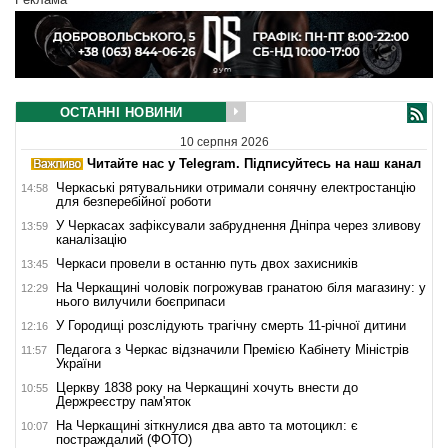
ОСТАННІ НОВИНИ
10 серпня 2026
Читайте нас у Telegram. Підписуйтесь на наш канал
Черкаські рятувальники отримали сонячну електростанцію
14:58
для безперебійної роботи
У Черкасах зафіксували забруднення Дніпра через зливову
13:59
каналізацію
Черкаси провели в останню путь двох захисників
13:45
На Черкащині чоловік погрожував гранатою біля магазину: у
12:29
нього вилучили боєприпаси
У Городищі розслідують трагічну смерть 11-річної дитини
12:16
Педагога з Черкас відзначили Премією Кабінету Міністрів
11:57
України
Церкву 1838 року на Черкащині хочуть внести до
10:55
Держреєстру пам'яток
На Черкащині зіткнулися два авто та мотоцикл: є
10:07
постраждалий (ФОТО)