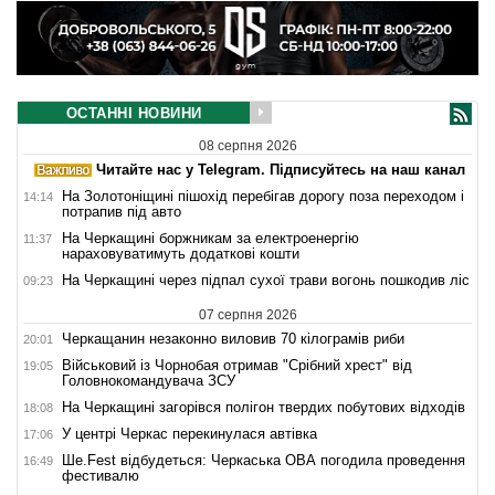
ОСТАННІ НОВИНИ
08 серпня 2026
Читайте нас у Telegram. Підписуйтесь на наш канал
На Золотоніщині пішохід перебігав дорогу поза переходом і
14:14
потрапив під авто
На Черкащині боржникам за електроенергію
11:37
нараховуватимуть додаткові кошти
На Черкащині через підпал сухої трави вогонь пошкодив ліс
09:23
07 серпня 2026
Черкащанин незаконно виловив 70 кілограмів риби
20:01
Військовий із Чорнобая отримав "Срібний хрест" від
19:05
Головнокомандувача ЗСУ
На Черкащині загорівся полігон твердих побутових відходів
18:08
У центрі Черкас перекинулася автівка
17:06
Ше.Fest відбудеться: Черкаська ОВА погодила проведення
16:49
фестивалю