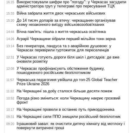
Використовували шифри про "погоду": у Черкасах засудили
16:15
адміністратора груп у телеграмі про пересування ТЦК
Війна забрала життя двох черкаських військових
15:33
До 14 тисяч доларів за втечу: черкащанин організував
15:20
схему незаконного виїзду військовозобов'язаних
Вічна пам'ять: пішла з життя черкаська освітянка
14:44
Аграрії Черкащини зібрали перший мільйон тонн зерна
14:26
Без генератора, пандуса та з аварійною душовою: у
13:14
Черкасах перевірили гуртожиток для переселенців
У Черкасах готують дороги біля шкіл і дитсадків: де вже
12:31
оновили розмітку
У Черкасах профінансують обстеження будинку,
12:08
пошкодженого російським безпілотником
Черкаська педагогиня увійшла до топ-25 Global Teacher
11:57
Prize Ukraine 2026
На Черкащині за добу сталося більше десяти пожеж
11:22
Погода різко зміниться: коли Черкащину накриє грозовий
10:52
фронт
На Черкащині провели в останню путь прикордонника
10:17
На Черкащині сили ППО знищили російський безпілотник
09:31
Іграшковий завал: як очистити дитячу кімнату від мотлоху і
09:20
повернути витрачені гроші