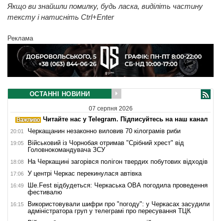
Якщо ви знайшли помилку, будь ласка, виділіть частину
тексту і натисніть Ctrl+Enter
Реклама
ОСТАННІ НОВИНИ
07 серпня 2026
Читайте нас у Telegram. Підписуйтесь на наш канал
Черкащанин незаконно виловив 70 кілограмів риби
20:01
Військовий із Чорнобая отримав "Срібний хрест" від
19:05
Головнокомандувача ЗСУ
На Черкащині загорівся полігон твердих побутових відходів
18:08
У центрі Черкас перекинулася автівка
17:06
Ше.Fest відбудеться: Черкаська ОВА погодила проведення
16:49
фестивалю
Використовували шифри про "погоду": у Черкасах засудили
16:15
адміністратора груп у телеграмі про пересування ТЦК