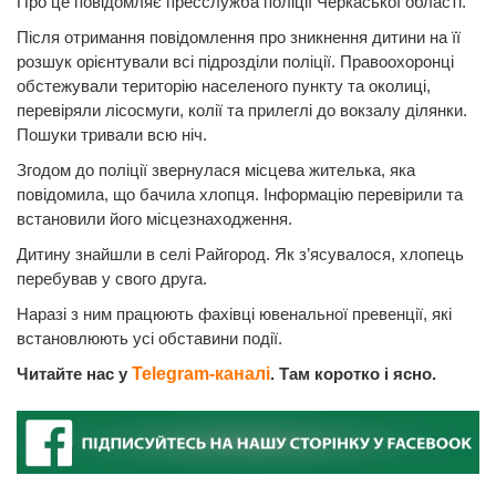
Про це повідомляє пресслужба поліції Черкаської області.
Після отримання повідомлення про зникнення дитини на її
розшук орієнтували всі підрозділи поліції. Правоохоронці
обстежували територію населеного пункту та околиці,
перевіряли лісосмуги, колії та прилеглі до вокзалу ділянки.
Пошуки тривали всю ніч.
Згодом до поліції звернулася місцева жителька, яка
повідомила, що бачила хлопця. Інформацію перевірили та
встановили його місцезнаходження.
Дитину знайшли в селі Райгород. Як з’ясувалося, хлопець
перебував у свого друга.
Наразі з ним працюють фахівці ювенальної превенції, які
встановлюють усі обставини події.
Читайте нас у
Telegram-каналі
. Там коротко і ясно.