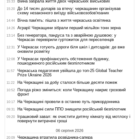
Війна забрала життя двох черкаських військових
15:33
До 14 тисяч доларів за втечу: черкащанин організував
15:20
схему незаконного виїзду військовозобов'язаних
Вічна пам'ять: пішла з життя черкаська освітянка
14:44
Аграрії Черкащини зібрали перший мільйон тонн зерна
14:26
Без генератора, пандуса та з аварійною душовою: у
13:14
Черкасах перевірили гуртожиток для переселенців
У Черкасах готують дороги біля шкіл і дитсадків: де вже
12:31
оновили розмітку
У Черкасах профінансують обстеження будинку,
12:08
пошкодженого російським безпілотником
Черкаська педагогиня увійшла до топ-25 Global Teacher
11:57
Prize Ukraine 2026
На Черкащині за добу сталося більше десяти пожеж
11:22
Погода різко зміниться: коли Черкащину накриє грозовий
10:52
фронт
На Черкащині провели в останню путь прикордонника
10:17
На Черкащині сили ППО знищили російський безпілотник
09:31
Іграшковий завал: як очистити дитячу кімнату від мотлоху і
09:20
повернути витрачені гроші
06 серпня 2026
Черкащина втратила розвідника-сапера
20:09