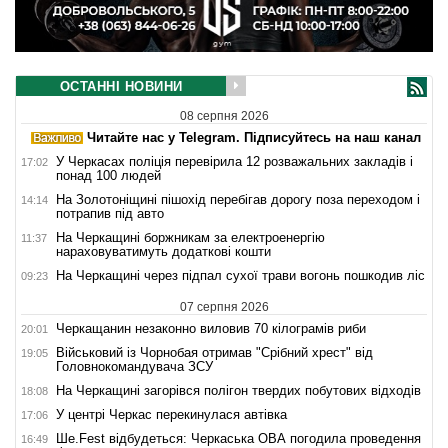
ОСТАННІ НОВИНИ
08 серпня 2026
Читайте нас у Telegram. Підписуйтесь на наш канал
У Черкасах поліція перевірила 12 розважальних закладів і
17:02
понад 100 людей
На Золотоніщині пішохід перебігав дорогу поза переходом і
14:14
потрапив під авто
На Черкащині боржникам за електроенергію
11:37
нараховуватимуть додаткові кошти
На Черкащині через підпал сухої трави вогонь пошкодив ліс
09:23
07 серпня 2026
Черкащанин незаконно виловив 70 кілограмів риби
20:01
Військовий із Чорнобая отримав "Срібний хрест" від
19:05
Головнокомандувача ЗСУ
На Черкащині загорівся полігон твердих побутових відходів
18:08
У центрі Черкас перекинулася автівка
17:06
Ше.Fest відбудеться: Черкаська ОВА погодила проведення
16:49