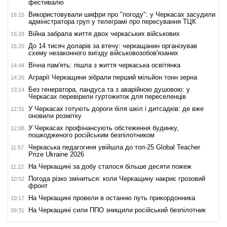
фестивалю
Використовували шифри про "погоду": у Черкасах засудили
16:15
адміністратора груп у телеграмі про пересування ТЦК
Війна забрала життя двох черкаських військових
15:33
До 14 тисяч доларів за втечу: черкащанин організував
15:20
схему незаконного виїзду військовозобов'язаних
Вічна пам'ять: пішла з життя черкаська освітянка
14:44
Аграрії Черкащини зібрали перший мільйон тонн зерна
14:26
Без генератора, пандуса та з аварійною душовою: у
13:14
Черкасах перевірили гуртожиток для переселенців
У Черкасах готують дороги біля шкіл і дитсадків: де вже
12:31
оновили розмітку
У Черкасах профінансують обстеження будинку,
12:08
пошкодженого російським безпілотником
Черкаська педагогиня увійшла до топ-25 Global Teacher
11:57
Prize Ukraine 2026
На Черкащині за добу сталося більше десяти пожеж
11:22
Погода різко зміниться: коли Черкащину накриє грозовий
10:52
фронт
На Черкащині провели в останню путь прикордонника
10:17
На Черкащині сили ППО знищили російський безпілотник
09:31