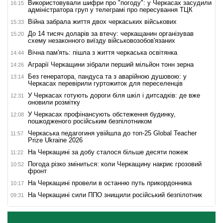
Використовували шифри про "погоду": у Черкасах засудили
16:15
адміністратора груп у телеграмі про пересування ТЦК
Війна забрала життя двох черкаських військових
15:33
До 14 тисяч доларів за втечу: черкащанин організував
15:20
схему незаконного виїзду військовозобов'язаних
Вічна пам'ять: пішла з життя черкаська освітянка
14:44
Аграрії Черкащини зібрали перший мільйон тонн зерна
14:26
Без генератора, пандуса та з аварійною душовою: у
13:14
Черкасах перевірили гуртожиток для переселенців
У Черкасах готують дороги біля шкіл і дитсадків: де вже
12:31
оновили розмітку
У Черкасах профінансують обстеження будинку,
12:08
пошкодженого російським безпілотником
Черкаська педагогиня увійшла до топ-25 Global Teacher
11:57
Prize Ukraine 2026
На Черкащині за добу сталося більше десяти пожеж
11:22
Погода різко зміниться: коли Черкащину накриє грозовий
10:52
фронт
На Черкащині провели в останню путь прикордонника
10:17
На Черкащині сили ППО знищили російський безпілотник
09:31