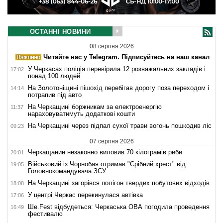
ОСТАННІ НОВИНИ
08 серпня 2026
Читайте нас у Telegram. Підписуйтесь на наш канал
У Черкасах поліція перевірила 12 розважальних закладів і
17:02
понад 100 людей
На Золотоніщині пішохід перебігав дорогу поза переходом і
14:14
потрапив під авто
На Черкащині боржникам за електроенергію
11:37
нараховуватимуть додаткові кошти
На Черкащині через підпал сухої трави вогонь пошкодив ліс
09:23
07 серпня 2026
Черкащанин незаконно виловив 70 кілограмів риби
20:01
Військовий із Чорнобая отримав "Срібний хрест" від
19:05
Головнокомандувача ЗСУ
На Черкащині загорівся полігон твердих побутових відходів
18:08
У центрі Черкас перекинулася автівка
17:06
Ше.Fest відбудеться: Черкаська ОВА погодила проведення
16:49
фестивалю