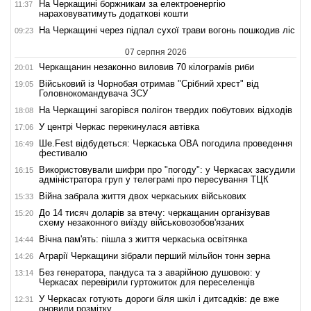
На Черкащині боржникам за електроенергію
11:37
нараховуватимуть додаткові кошти
На Черкащині через підпал сухої трави вогонь пошкодив ліс
09:23
07 серпня 2026
Черкащанин незаконно виловив 70 кілограмів риби
20:01
Військовий із Чорнобая отримав "Срібний хрест" від
19:05
Головнокомандувача ЗСУ
На Черкащині загорівся полігон твердих побутових відходів
18:08
У центрі Черкас перекинулася автівка
17:06
Ше.Fest відбудеться: Черкаська ОВА погодила проведення
16:49
фестивалю
Використовували шифри про "погоду": у Черкасах засудили
16:15
адміністратора груп у телеграмі про пересування ТЦК
Війна забрала життя двох черкаських військових
15:33
До 14 тисяч доларів за втечу: черкащанин організував
15:20
схему незаконного виїзду військовозобов'язаних
Вічна пам'ять: пішла з життя черкаська освітянка
14:44
Аграрії Черкащини зібрали перший мільйон тонн зерна
14:26
Без генератора, пандуса та з аварійною душовою: у
13:14
Черкасах перевірили гуртожиток для переселенців
У Черкасах готують дороги біля шкіл і дитсадків: де вже
12:31
оновили розмітку