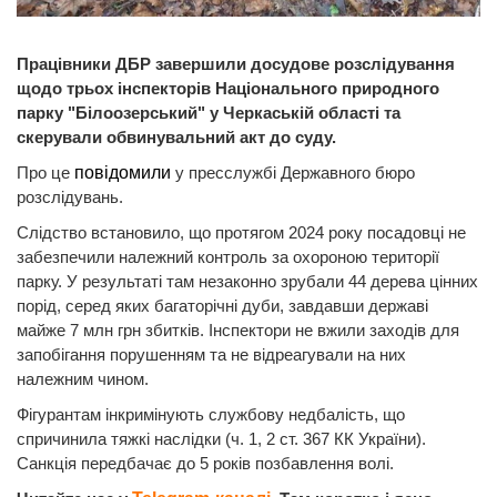
Працівники ДБР завершили досудове розслідування
щодо трьох інспекторів Національного природного
парку "Білоозерський" у Черкаській області та
скерували обвинувальний акт до суду.
Про це
повідомили
у пресслужбі Державного бюро
розслідувань.
Слідство встановило, що протягом 2024 року посадовці не
забезпечили належний контроль за охороною території
парку. У результаті там незаконно зрубали 44 дерева цінних
порід, серед яких багаторічні дуби, завдавши державі
майже 7 млн грн збитків. Інспектори не вжили заходів для
запобігання порушенням та не відреагували на них
належним чином.
Фігурантам інкримінують службову недбалість, що
спричинила тяжкі наслідки (ч. 1, 2 ст. 367 КК України).
Санкція передбачає до 5 років позбавлення волі.