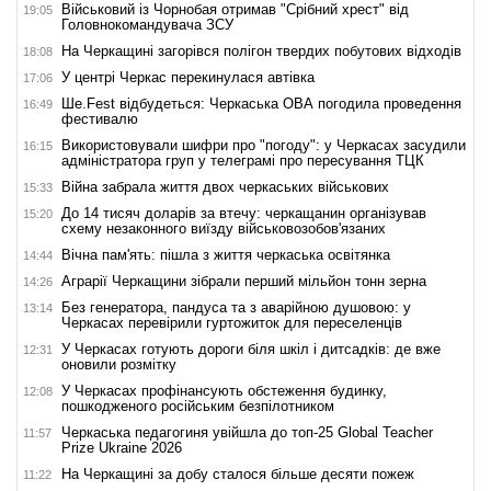
Військовий із Чорнобая отримав "Срібний хрест" від
19:05
Головнокомандувача ЗСУ
На Черкащині загорівся полігон твердих побутових відходів
18:08
У центрі Черкас перекинулася автівка
17:06
Ше.Fest відбудеться: Черкаська ОВА погодила проведення
16:49
фестивалю
Використовували шифри про "погоду": у Черкасах засудили
16:15
адміністратора груп у телеграмі про пересування ТЦК
Війна забрала життя двох черкаських військових
15:33
До 14 тисяч доларів за втечу: черкащанин організував
15:20
схему незаконного виїзду військовозобов'язаних
Вічна пам'ять: пішла з життя черкаська освітянка
14:44
Аграрії Черкащини зібрали перший мільйон тонн зерна
14:26
Без генератора, пандуса та з аварійною душовою: у
13:14
Черкасах перевірили гуртожиток для переселенців
У Черкасах готують дороги біля шкіл і дитсадків: де вже
12:31
оновили розмітку
У Черкасах профінансують обстеження будинку,
12:08
пошкодженого російським безпілотником
Черкаська педагогиня увійшла до топ-25 Global Teacher
11:57
Prize Ukraine 2026
На Черкащині за добу сталося більше десяти пожеж
11:22