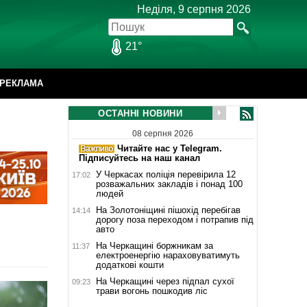
Неділя, 9 серпня 2026
21°
РЕКЛАМА
ОСТАННІ НОВИНИ
08 серпня 2026
Читайте нас у Telegram.
Підписуйтесь на наш канал
У Черкасах поліція перевірила 12
17:02
розважальних закладів і понад 100
людей
На Золотоніщині пішохід перебігав
14:14
дорогу поза переходом і потрапив під
авто
На Черкащині боржникам за
11:37
електроенергію нараховуватимуть
додаткові кошти
На Черкащині через підпал сухої
09:23
трави вогонь пошкодив ліс