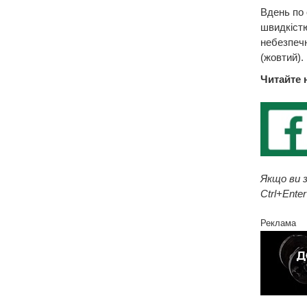
Вдень по 
швидкістю
небезпечн
(жовтий).
Читайте 
Якщо ви з
Ctrl+Enter
Реклама