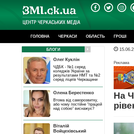
ГОЛОВНА
ЧЕРКАСИ
ОБЛАСТЬ
ГРОШІ
15.06.2
БЛОГИ
Олег Куклін
Реклама
ЧДБК - №1 серед
коледжів України за
результатами НМТ та №2
серед ліцеїв Черкащини
Олена Берестенко
На Ч
Втома від саморозвитку,
ріве
або чому постійне “працюй
над собою” виснажує?
Віталій
Войцехівський