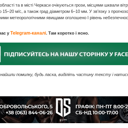
області та в місті Черкаси очікуються грози, місцями шквали вітр
 15–20 м/с, а також град діаметром 6–10 мм. У зв’язку з прогно
ими метеорологічними явищами оголошено І рівень небезпечнос
нас у
Telegram-каналі
. Там коротко і ясно.
найшли помилку, будь ласка, виділіть частину тексту і натис