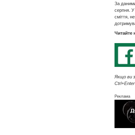
За даними
серпня. У
сміття, н
дотримува
Читайте 
Якщо ви з
Ctrl+Enter
Реклама