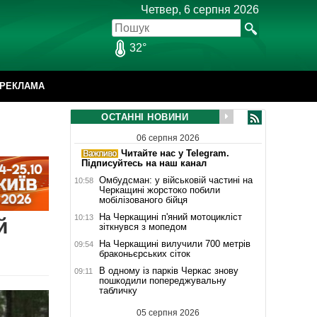
Четвер, 6 серпня 2026
32°
РЕКЛАМА
ОСТАННІ НОВИНИ
06 серпня 2026
Читайте нас у Telegram.
Підписуйтесь на наш канал
Омбудсман: у військовій частині на
10:58
Черкащині жорстоко побили
мобілізованого бійця
На Черкащині п'яний мотоцикліст
10:13
й
зіткнувся з мопедом
На Черкащині вилучили 700 метрів
09:54
браконьєрських сіток
В одному із парків Черкас знову
09:11
пошкодили попереджувальну
табличку
05 серпня 2026