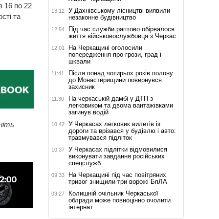
з 16 по 22
У Дахнівському лісництві виявили
13:12
сті та
незаконне будівництво
Під час служби раптово обірвалося
12:54
життя військовослужбовця з Черкас
На Черкащині оголосили
12:01
попередження про грози, град і
шквали
Після понад чотирьох років полону
11:41
до Монастирищини повернувся
захисник
На черкаській дамбі у ДТП з
11:30
легковиком та двома вантажівками
загинув водій
У Черкасах легковик вилетів із
ніть
10:42
дороги та врізався у будівлю і авто:
травмувався підліток
У Черкасах підлітки відмовилися
10:37
виконувати завдання російських
спецслужб
На Черкащині під час повітряних
09:33
тривог знищили три ворожі БпЛА
Колишній очільник Черкаської
09:27
облради може повноцінно очолити
інтернат