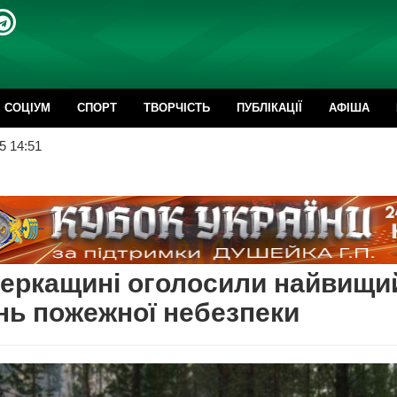
CОЦІУМ
СПОРТ
ТВОРЧІСТЬ
ПУБЛІКАЦІЇ
АФІША
5 14:51
еркащині оголосили найвищи
нь пожежної небезпеки