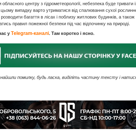
 обласного центру з гідрометеорології, небезпека буде тривати і
 цьому випадку варто утриматися від спалювання сухої рослинно
е розводити багаття в лісах і поблизу житлових будинків, а також
тись правил пожежної безпеки під час відпочинку на природі.
нас у
Telegram-каналі
. Там коротко і ясно.
найшли помилку, будь ласка, виділіть частину тексту і натис