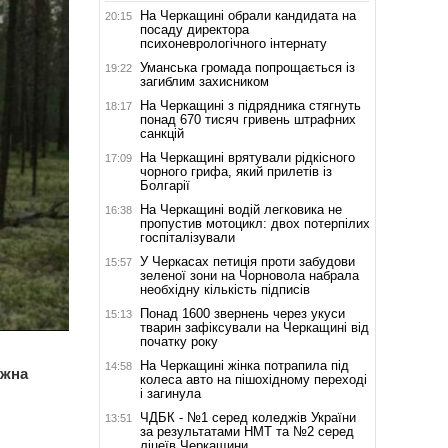
На Черкащині обрали кандидата на
20:15
посаду директора
психоневрологічного інтернату
Уманська громада попрощається із
19:22
загиблим захисником
На Черкащині з підрядника стягнуть
18:17
понад 670 тисяч гривень штрафних
санкцій
На Черкащині врятували рідкісного
17:09
чорного грифа, який прилетів із
Болгарії
На Черкащині водій легковика не
16:38
пропустив мотоцикл: двох потерпілих
госпіталізували
У Черкасах петиція проти забудови
15:57
зеленої зони на Чорновола набрала
необхідну кількість підписів
Понад 1600 звернень через укуси
15:13
тварин зафіксували на Черкащині від
початку року
На Черкащині жінка потрапила під
14:58
ежна
колеса авто на пішохідному переході
і загинула
ЧДБК - №1 серед коледжів України
13:51
за результатами НМТ та №2 серед
ліцеїв Черкащини