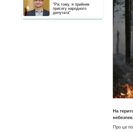
"Рік тому, я прийняв
присягу народного
депутата"
На терит
небезпека
Про це по