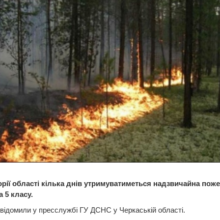
орії області кілька днів утримуватиметься надзвичайна пож
 5 класу.
відомили у пресслужбі ГУ ДСНС у Черкаській області.