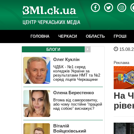
ГОЛОВНА
ЧЕРКАСИ
ОБЛАСТЬ
ГРОШІ
15.08.2
БЛОГИ
Олег Куклін
Реклама
ЧДБК - №1 серед
коледжів України за
результатами НМТ та №2
серед ліцеїв Черкащини
Олена Берестенко
На Ч
Втома від саморозвитку,
ріве
або чому постійне “працюй
над собою” виснажує?
Віталій
Войцехівський