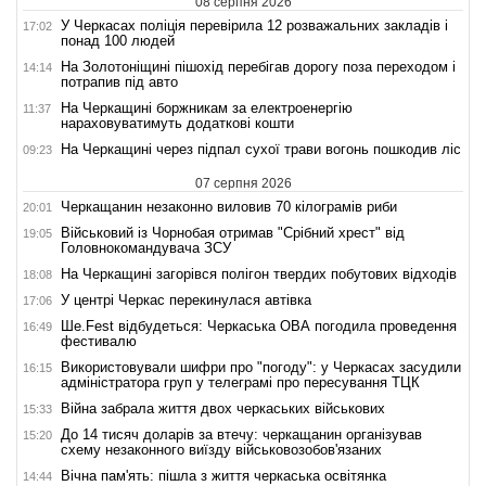
08 серпня 2026
У Черкасах поліція перевірила 12 розважальних закладів і
17:02
понад 100 людей
На Золотоніщині пішохід перебігав дорогу поза переходом і
14:14
потрапив під авто
На Черкащині боржникам за електроенергію
11:37
нараховуватимуть додаткові кошти
На Черкащині через підпал сухої трави вогонь пошкодив ліс
09:23
07 серпня 2026
Черкащанин незаконно виловив 70 кілограмів риби
20:01
Військовий із Чорнобая отримав "Срібний хрест" від
19:05
Головнокомандувача ЗСУ
На Черкащині загорівся полігон твердих побутових відходів
18:08
У центрі Черкас перекинулася автівка
17:06
Ше.Fest відбудеться: Черкаська ОВА погодила проведення
16:49
фестивалю
Використовували шифри про "погоду": у Черкасах засудили
16:15
адміністратора груп у телеграмі про пересування ТЦК
Війна забрала життя двох черкаських військових
15:33
До 14 тисяч доларів за втечу: черкащанин організував
15:20
схему незаконного виїзду військовозобов'язаних
Вічна пам'ять: пішла з життя черкаська освітянка
14:44