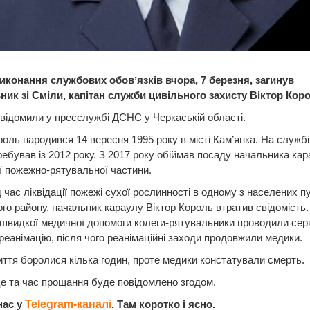
виконання службових обовʼязків вчора, 7 березня, загинув
ник зі Сміли, капітан служби цивільного захисту Віктор Кор
відомили у пресслужбі ДСНС у Черкаській області.
роль народився 14 вересня 1995 року в місті Кам’янка. На службі
бував із 2012 року. З 2017 року обіймав посаду начальника кар
 пожежно-рятувальної частини.
д час ліквідації пожежі сухої рослинності в одному з населених пу
го району, начальник караулу Віктор Король втратив свідомість.
швидкої медичної допомоги колеги-рятувальники проводили сер
реанімацію, після чого реанімаційні заходи продовжили медики.
иття боролися кілька годин, проте медики констатували смерть.
це та час прощання буде повідомлено згодом.
нас у
Telegram-каналі
. Там коротко і ясно.