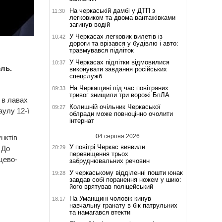
На черкаській дамбі у ДТП з
11:30
легковиком та двома вантажівками
загинув водій
У Черкасах легковик вилетів із
10:42
дороги та врізався у будівлю і авто:
травмувався підліток
У Черкасах підлітки відмовилися
10:37
оль.
виконувати завдання російських
спецслужб
На Черкащині під час повітряних
09:33
тривог знищили три ворожі БпЛА
 в лавах
Колишній очільник Черкаської
09:27
аулу 12-ї
облради може повноцінно очолити
інтернат
04 серпня 2026
нктів
У повітрі Черкас виявили
20:29
 До
перевищення трьох
цево-
забруднювальних речовин
У черкаському відділенні пошти юнак
19:28
завдав собі поранення ножем у шию:
його врятував поліцейський
На Уманщині чоловік кинув
18:17
навчальну гранату в бік патрульних
та намагався втекти