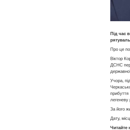
Під час 
рятуваль
Про це по
Віктор Ко
ДСНС пере
державної
Учора, пі
Черкасько
прибуття 
легеневу 
За його ж
Дату, міс
Читайте 