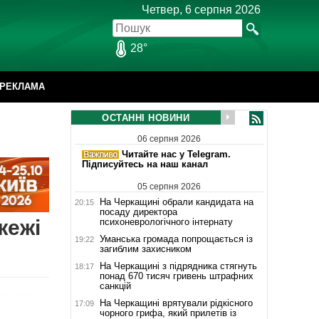
Четвер, 6 серпня 2026
28°
РЕКЛАМА
ОСТАННІ НОВИНИ
06 серпня 2026
Читайте нас у Telegram.
Підписуйтесь на наш канал
05 серпня 2026
На Черкащині обрали кандидата на
20:15
посаду директора
жежі
психоневрологічного інтернату
Уманська громада попрощається із
19:22
загиблим захисником
На Черкащині з підрядника стягнуть
18:17
понад 670 тисяч гривень штрафних
санкцій
На Черкащині врятували рідкісного
17:09
чорного грифа, який прилетів із