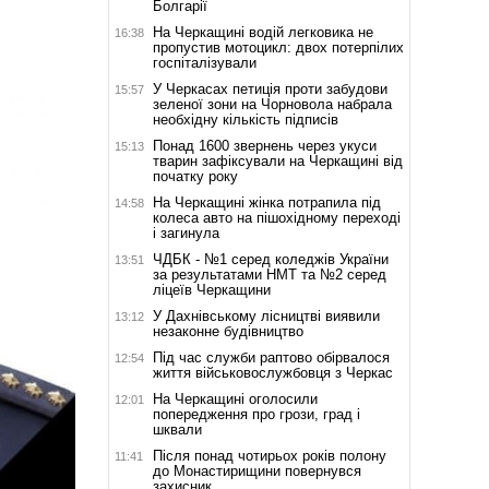
Болгарії
На Черкащині водій легковика не
16:38
пропустив мотоцикл: двох потерпілих
госпіталізували
У Черкасах петиція проти забудови
15:57
зеленої зони на Чорновола набрала
необхідну кількість підписів
Понад 1600 звернень через укуси
15:13
тварин зафіксували на Черкащині від
початку року
На Черкащині жінка потрапила під
14:58
колеса авто на пішохідному переході
і загинула
ЧДБК - №1 серед коледжів України
13:51
за результатами НМТ та №2 серед
ліцеїв Черкащини
У Дахнівському лісництві виявили
13:12
незаконне будівництво
Під час служби раптово обірвалося
12:54
життя військовослужбовця з Черкас
На Черкащині оголосили
12:01
попередження про грози, град і
шквали
Після понад чотирьох років полону
11:41
до Монастирищини повернувся
захисник