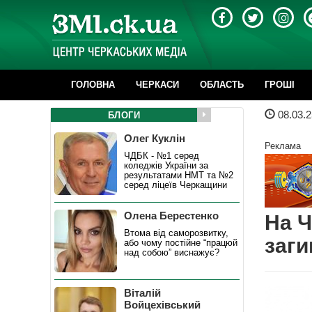
ГОЛОВНА
ЧЕРКАСИ
ОБЛАСТЬ
ГРОШІ
08.03.2
БЛОГИ
Олег Куклін
Реклама
ЧДБК - №1 серед
коледжів України за
результатами НМТ та №2
серед ліцеїв Черкащини
Олена Берестенко
На Ч
Втома від саморозвитку,
заги
або чому постійне “працюй
над собою” виснажує?
Віталій
Войцехівський