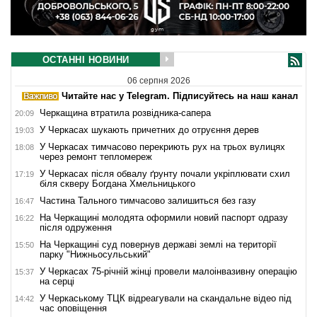
ОСТАННІ НОВИНИ
06 серпня 2026
Читайте нас у Telegram. Підписуйтесь на наш канал
Черкащина втратила розвідника-сапера
20:09
У Черкасах шукають причетних до отруєння дерев
19:03
У Черкасах тимчасово перекриють рух на трьох вулицях
18:08
через ремонт тепломереж
У Черкасах після обвалу ґрунту почали укріплювати схил
17:19
біля скверу Богдана Хмельницького
Частина Тального тимчасово залишиться без газу
16:47
На Черкащині молодята оформили новий паспорт одразу
16:22
після одруження
На Черкащині суд повернув державі землі на території
15:50
парку "Нижньосульський"
У Черкасах 75-річній жінці провели малоінвазивну операцію
15:37
на серці
У Черкаському ТЦК відреагували на скандальне відео під
14:42
час оповіщення