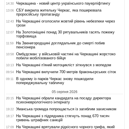
Черкащина - новий центр українського пауерліфтингу
14:30
СБУ викрила жительку Черкас, яка поширювала
13:06
проросійську пропаганду
На Черкащині оголосили жовтий рівень небезпеки через
12:43
грози
На Золотоніщині понад 30 рятувальників гасять пожежу
12:07
торфовища
На Звенигородщині доглядальник до смерті побив
11:59
пенсіонера
Омбудсман: у військовій частині на Черкащині жорстоко
10:58
побили мобілізованого бійця
На Черкащині п'яний мотоцикліст зіткнувся з мопедом
10:13
На Черкащині вилучили 700 метрів браконьєрських сіток
09:54
В одному із парків Черкас знову пошкодили
09:11
попереджувальну табличку
05 серпня 2026
На Черкащині обрали кандидата на посаду директора
20:15
психоневрологічного інтернату
Уманська громада попрощається із загиблим захисником
19:22
На Черкащині з підрядника стягнуть понад 670 тисяч
18:17
гривень штрафних санкцій
На Черкащині врятували рідкісного чорного грифа, який
17:09