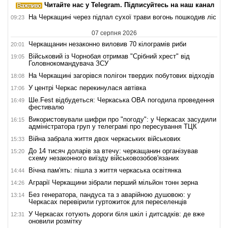
Читайте нас у Telegram. Підписуйтесь на наш канал
На Черкащині через підпал сухої трави вогонь пошкодив ліс
09:23
07 серпня 2026
Черкащанин незаконно виловив 70 кілограмів риби
20:01
Військовий із Чорнобая отримав "Срібний хрест" від
19:05
Головнокомандувача ЗСУ
На Черкащині загорівся полігон твердих побутових відходів
18:08
У центрі Черкас перекинулася автівка
17:06
Ше.Fest відбудеться: Черкаська ОВА погодила проведення
16:49
фестивалю
Використовували шифри про "погоду": у Черкасах засудили
16:15
адміністратора груп у телеграмі про пересування ТЦК
Війна забрала життя двох черкаських військових
15:33
До 14 тисяч доларів за втечу: черкащанин організував
15:20
схему незаконного виїзду військовозобов'язаних
Вічна пам'ять: пішла з життя черкаська освітянка
14:44
Аграрії Черкащини зібрали перший мільйон тонн зерна
14:26
Без генератора, пандуса та з аварійною душовою: у
13:14
Черкасах перевірили гуртожиток для переселенців
У Черкасах готують дороги біля шкіл і дитсадків: де вже
12:31
оновили розмітку