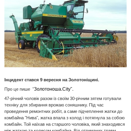
Інцидент стався 9 вересня на Золотоніщині.
Про це пише
"
Золотоноша.City".
47-річний чоловік разом із своїм 30-річним зятем готували
техніку для збирання врожаю соняшнику. Під час
проведення ремонтних робіт, а саме підчеплення жатки до
комбайна "Нива", жатка впала з колод і потягнула за собою
комбайн. Той наїхав на старшого чоловіка, який знаходився
між жаткою та колесом комбайна. Від отриманих травм