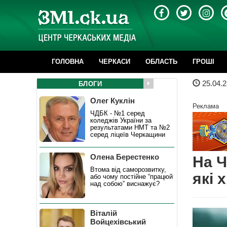
ГОЛОВНА
ЧЕРКАСИ
ОБЛАСТЬ
ГРОШІ
25.04.2
БЛОГИ
Олег Куклін
Реклама
ЧДБК - №1 серед
коледжів України за
результатами НМТ та №2
серед ліцеїв Черкащини
Олена Берестенко
На Ч
Втома від саморозвитку,
які 
або чому постійне “працюй
над собою” виснажує?
Віталій
Войцехівський