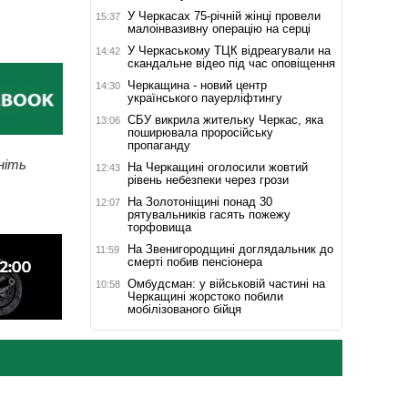
У Черкасах 75-річній жінці провели
15:37
малоінвазивну операцію на серці
У Черкаському ТЦК відреагували на
14:42
скандальне відео під час оповіщення
Черкащина - новий центр
14:30
українського пауерліфтингу
СБУ викрила жительку Черкас, яка
13:06
поширювала проросійську
пропаганду
ніть
На Черкащині оголосили жовтий
12:43
рівень небезпеки через грози
На Золотоніщині понад 30
12:07
рятувальників гасять пожежу
торфовища
На Звенигородщині доглядальник до
11:59
смерті побив пенсіонера
Омбудсман: у військовій частині на
10:58
Черкащині жорстоко побили
мобілізованого бійця