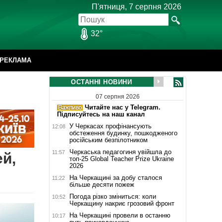
П'ятниця, 7 серпня 2026
32°
РЕКЛАМА
ОСТАННІ НОВИНИ
07 серпня 2026
Читайте нас у Telegram.
Підписуйтесь на наш канал
У Черкасах профінансують
12:08
обстеження будинку, пошкодженого
російським безпілотником
Черкаська педагогиня увійшла до
11:57
й,
топ-25 Global Teacher Prize Ukraine
2026
На Черкащині за добу сталося
11:22
більше десяти пожеж
Погода різко зміниться: коли
10:52
Черкащину накриє грозовий фронт
На Черкащині провели в останню
10:17