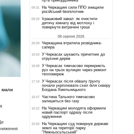
путь прикордонника
На Черкащині сили ППО знищили
09:31
російський безпілотник
Іграшковий завал: як очистити
09:20
дитячу кімнату від мотлоху і
повернути витрачені гроші
06 серпня 2026
Черкащина втратила розвідника-
20:09
сапера
У Черкасах шукають причетних до
19:03
отруєння дерев
У Черкасах тимчасово перекриють
18:08
рух на трьох вулицях через ремонт
тепломереж
У Черкасах після обвалу ґрунту
17:19
почали укріплювати схил біля скверу
і мали
Богдана Хмельницького
Частина Тального тимчасово
16:47
залишиться без газу
а
На Черкащині молодята оформили
16:22
новий паспорт одразу після
одруження
Це
На Черкащині суд повернув державі
15:50
землі на території парку
 зниження
"Нижньосульський"