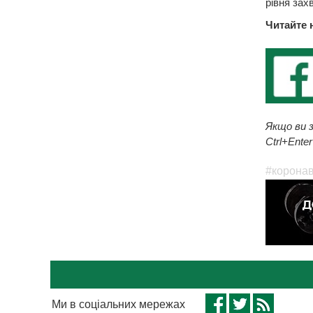
рівня зах
Читайте 
Якщо ви з
Ctrl+Enter
#коронав
Ми в соціальних мережах