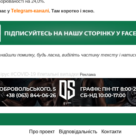
ворюваності на 24,0%.
нас у
Telegram-каналі
. Там коротко і ясно.
найшли помилку, будь ласка, виділіть частину тексту і натис
ірус
#COVID-19
#летальні випадки
Реклама
Про проект
Відповідальність
Контакти