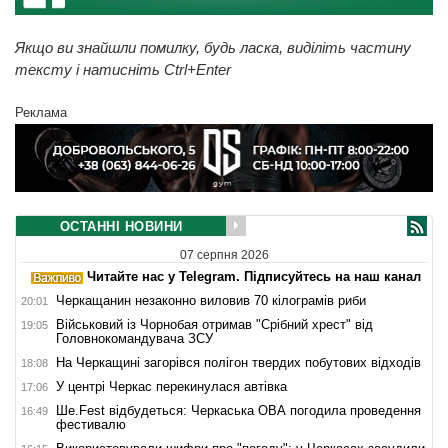
Якщо ви знайшли помилку, будь ласка, виділіть частину
тексту і натисніть Ctrl+Enter
Реклама
ОСТАННІ НОВИНИ
07 серпня 2026
Читайте нас у Telegram. Підписуйтесь на наш канал
Черкащанин незаконно виловив 70 кілограмів риби
20:01
Військовий із Чорнобая отримав "Срібний хрест" від
19:05
Головнокомандувача ЗСУ
На Черкащині загорівся полігон твердих побутових відходів
18:08
У центрі Черкас перекинулася автівка
17:06
Ше.Fest відбудеться: Черкаська ОВА погодила проведення
16:49
фестивалю