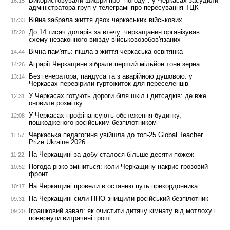
Використовували шифри про "погоду": у Черкасах засудили
16:15
адміністратора груп у телеграмі про пересування ТЦК
Війна забрала життя двох черкаських військових
15:33
До 14 тисяч доларів за втечу: черкащанин організував
15:20
схему незаконного виїзду військовозобов'язаних
Вічна пам'ять: пішла з життя черкаська освітянка
14:44
Аграрії Черкащини зібрали перший мільйон тонн зерна
14:26
Без генератора, пандуса та з аварійною душовою: у
13:14
Черкасах перевірили гуртожиток для переселенців
У Черкасах готують дороги біля шкіл і дитсадків: де вже
12:31
оновили розмітку
У Черкасах профінансують обстеження будинку,
12:08
пошкодженого російським безпілотником
Черкаська педагогиня увійшла до топ-25 Global Teacher
11:57
Prize Ukraine 2026
На Черкащині за добу сталося більше десяти пожеж
11:22
Погода різко зміниться: коли Черкащину накриє грозовий
10:52
фронт
На Черкащині провели в останню путь прикордонника
10:17
На Черкащині сили ППО знищили російський безпілотник
09:31
Іграшковий завал: як очистити дитячу кімнату від мотлоху і
09:20
повернути витрачені гроші