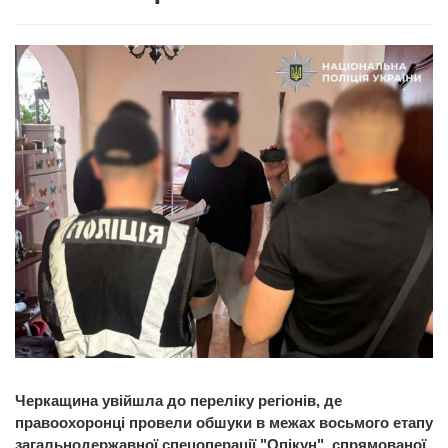
Черкащина увійшла до переліку регіонів, де
правоохоронці провели обшуки в межах восьмого етапу
загальнодержавної спецоперації "Опікун", спрямованої