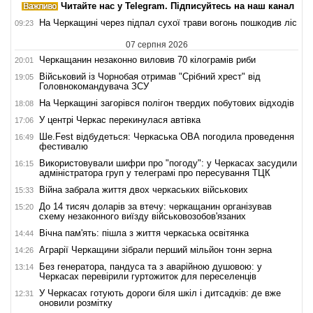
Читайте нас у Telegram. Підписуйтесь на наш канал
На Черкащині через підпал сухої трави вогонь пошкодив ліс
09:23
07 серпня 2026
Черкащанин незаконно виловив 70 кілограмів риби
20:01
Військовий із Чорнобая отримав "Срібний хрест" від
19:05
Головнокомандувача ЗСУ
На Черкащині загорівся полігон твердих побутових відходів
18:08
У центрі Черкас перекинулася автівка
17:06
Ше.Fest відбудеться: Черкаська ОВА погодила проведення
16:49
фестивалю
Використовували шифри про "погоду": у Черкасах засудили
16:15
адміністратора груп у телеграмі про пересування ТЦК
Війна забрала життя двох черкаських військових
15:33
До 14 тисяч доларів за втечу: черкащанин організував
15:20
схему незаконного виїзду військовозобов'язаних
Вічна пам'ять: пішла з життя черкаська освітянка
14:44
Аграрії Черкащини зібрали перший мільйон тонн зерна
14:26
Без генератора, пандуса та з аварійною душовою: у
13:14
Черкасах перевірили гуртожиток для переселенців
У Черкасах готують дороги біля шкіл і дитсадків: де вже
12:31
оновили розмітку