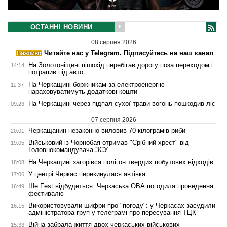
ОСТАННІ НОВИНИ
08 серпня 2026
Читайте нас у Telegram. Підписуйтесь на наш канал
На Золотоніщині пішохід перебігав дорогу поза переходом і
14:14
потрапив під авто
На Черкащині боржникам за електроенергію
11:37
нараховуватимуть додаткові кошти
На Черкащині через підпал сухої трави вогонь пошкодив ліс
09:23
07 серпня 2026
Черкащанин незаконно виловив 70 кілограмів риби
20:01
Військовий із Чорнобая отримав "Срібний хрест" від
19:05
Головнокомандувача ЗСУ
На Черкащині загорівся полігон твердих побутових відходів
18:08
У центрі Черкас перекинулася автівка
17:06
Ше.Fest відбудеться: Черкаська ОВА погодила проведення
16:49
фестивалю
Використовували шифри про "погоду": у Черкасах засудили
16:15
адміністратора груп у телеграмі про пересування ТЦК
Війна забрала життя двох черкаських військових
15:33