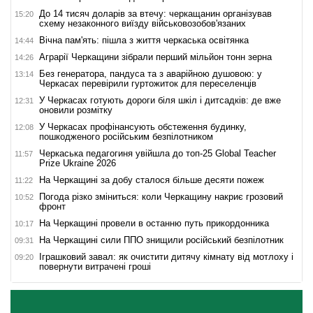
До 14 тисяч доларів за втечу: черкащанин організував
15:20
схему незаконного виїзду військовозобов'язаних
Вічна пам'ять: пішла з життя черкаська освітянка
14:44
Аграрії Черкащини зібрали перший мільйон тонн зерна
14:26
Без генератора, пандуса та з аварійною душовою: у
13:14
Черкасах перевірили гуртожиток для переселенців
У Черкасах готують дороги біля шкіл і дитсадків: де вже
12:31
оновили розмітку
У Черкасах профінансують обстеження будинку,
12:08
пошкодженого російським безпілотником
Черкаська педагогиня увійшла до топ-25 Global Teacher
11:57
Prize Ukraine 2026
На Черкащині за добу сталося більше десяти пожеж
11:22
Погода різко зміниться: коли Черкащину накриє грозовий
10:52
фронт
На Черкащині провели в останню путь прикордонника
10:17
На Черкащині сили ППО знищили російський безпілотник
09:31
Іграшковий завал: як очистити дитячу кімнату від мотлоху і
09:20
повернути витрачені гроші