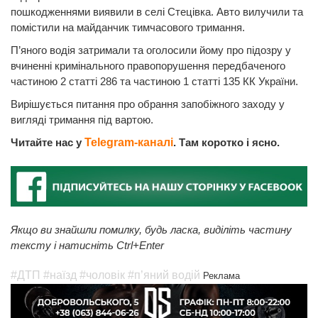
пошкодженнями виявили в селі Стецівка. Авто вилучили та
помістили на майданчик тимчасового тримання.
П’яного водія затримали та оголосили йому про підозру у
вчиненні кримінального правопорушення передбаченого
частиною 2 статті 286 та частиною 1 статті 135 КК України.
Вирішується питання про обрання запобіжного заходу у
вигляді тримання під вартою.
Читайте нас у
Telegram-каналі
. Там коротко і ясно.
Якщо ви знайшли помилку, будь ласка, виділіть частину
тексту і натисніть Ctrl+Enter
#ДТП
#наїзд
#чоловік
#п’яний водій
Реклама