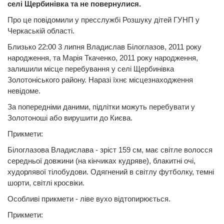
селі Щербинівка та не повернулися.
Про це повідомили у пресслужбі Розшуку дітей ГУНП у
Черкаській області.
Близько 22:00 3 липня Владислав Білоглазов, 2011 року
народження, та Марія Ткаченко, 2011 року народження,
залишили місце перебування у селі Щербинівка
Золотоніського району. Наразі їхнє місцезнаходження
невідоме.
За попередніми даними, підлітки можуть перебувати у
Золотоноші або вирушити до Києва.
Прикмети:
Білоглазова Владислава - зріст 159 см, має світле волосся
середньої довжини (на кінчиках кудряве), блакитні очі,
худорлявої тілобудови. Одягнений в світлу футболку, темні
шорти, світлі кросвіки.
Особливі прикмети - ліве вухо відтопирюється.
Прикмети: