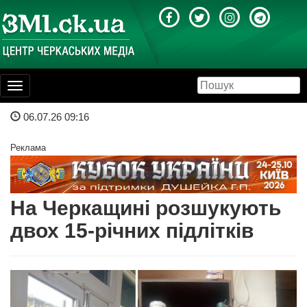
Toggle
navigation
06.07.26 09:16
Реклама
На Черкащині розшукують
двох 15-річних підлітків