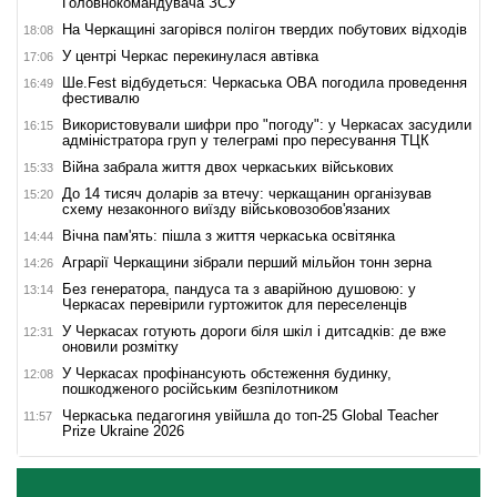
Головнокомандувача ЗСУ
На Черкащині загорівся полігон твердих побутових відходів
18:08
У центрі Черкас перекинулася автівка
17:06
Ше.Fest відбудеться: Черкаська ОВА погодила проведення
16:49
фестивалю
Використовували шифри про "погоду": у Черкасах засудили
16:15
адміністратора груп у телеграмі про пересування ТЦК
Війна забрала життя двох черкаських військових
15:33
До 14 тисяч доларів за втечу: черкащанин організував
15:20
схему незаконного виїзду військовозобов'язаних
Вічна пам'ять: пішла з життя черкаська освітянка
14:44
Аграрії Черкащини зібрали перший мільйон тонн зерна
14:26
Без генератора, пандуса та з аварійною душовою: у
13:14
Черкасах перевірили гуртожиток для переселенців
У Черкасах готують дороги біля шкіл і дитсадків: де вже
12:31
оновили розмітку
У Черкасах профінансують обстеження будинку,
12:08
пошкодженого російським безпілотником
Черкаська педагогиня увійшла до топ-25 Global Teacher
11:57
Prize Ukraine 2026