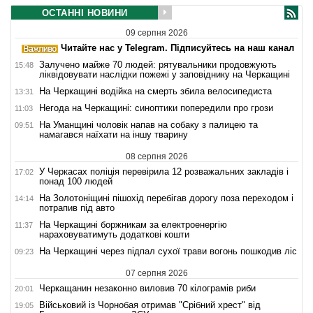
ОСТАННІ НОВИНИ
09 серпня 2026
Читайте нас у Telegram. Підписуйтесь на наш канал
Залучено майже 70 людей: рятувальники продовжують
15:48
ліквідовувати наслідки пожежі у заповіднику на Черкащині
На Черкащині водійка на смерть збила велосипедиста
13:31
Негода на Черкащині: синоптики попередили про грози
11:03
На Уманщині чоловік напав на собаку з палицею та
09:51
намагався наїхати на іншу тварину
08 серпня 2026
У Черкасах поліція перевірила 12 розважальних закладів і
17:02
понад 100 людей
На Золотоніщині пішохід перебігав дорогу поза переходом і
14:14
потрапив під авто
На Черкащині боржникам за електроенергію
11:37
нараховуватимуть додаткові кошти
На Черкащині через підпал сухої трави вогонь пошкодив ліс
09:23
07 серпня 2026
Черкащанин незаконно виловив 70 кілограмів риби
20:01
Військовий із Чорнобая отримав "Срібний хрест" від
19:05