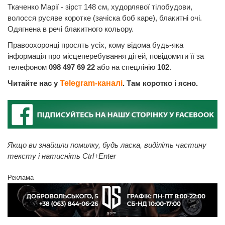
Ткаченко Марії - зірст 148 см, худорлявої тілобудови,
волосся русяве коротке (зачіска боб каре), блакитні очі.
Одягнена в речі блакитного кольору.
Правоохоронці просять усіх, кому відома будь-яка
інформація про місцеперебування дітей, повідомити її за
телефоном
098 497 69 22
або на спецлінію
102
.
Читайте нас у
Telegram-каналі
. Там коротко і ясно.
Якщо ви знайшли помилку, будь ласка, виділіть частину
тексту і натисніть Ctrl+Enter
Реклама