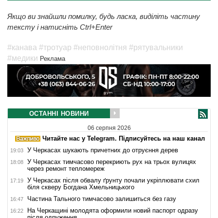
Якщо ви знайшли помилку, будь ласка, виділіть частину
тексту і натисніть Ctrl+Enter
#канава
#тротуар
#неповнолітня
#рятувальники
#медики
Реклама
ОСТАННІ НОВИНИ
06 серпня 2026
Читайте нас у Telegram. Підписуйтесь на наш канал
У Черкасах шукають причетних до отруєння дерев
19:03
У Черкасах тимчасово перекриють рух на трьох вулицях
18:08
через ремонт тепломереж
У Черкасах після обвалу ґрунту почали укріплювати схил
17:19
біля скверу Богдана Хмельницького
Частина Тального тимчасово залишиться без газу
16:47
На Черкащині молодята оформили новий паспорт одразу
16:22
після одруження