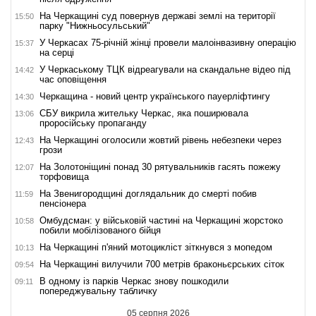
На Черкащині суд повернув державі землі на території
15:50
парку "Нижньосульський"
У Черкасах 75-річній жінці провели малоінвазивну операцію
15:37
на серці
У Черкаському ТЦК відреагували на скандальне відео під
14:42
час оповіщення
Черкащина - новий центр українського пауерліфтингу
14:30
СБУ викрила жительку Черкас, яка поширювала
13:06
проросійську пропаганду
На Черкащині оголосили жовтий рівень небезпеки через
12:43
грози
На Золотоніщині понад 30 рятувальників гасять пожежу
12:07
торфовища
На Звенигородщині доглядальник до смерті побив
11:59
пенсіонера
Омбудсман: у військовій частині на Черкащині жорстоко
10:58
побили мобілізованого бійця
На Черкащині п'яний мотоцикліст зіткнувся з мопедом
10:13
На Черкащині вилучили 700 метрів браконьєрських сіток
09:54
В одному із парків Черкас знову пошкодили
09:11
попереджувальну табличку
05 серпня 2026