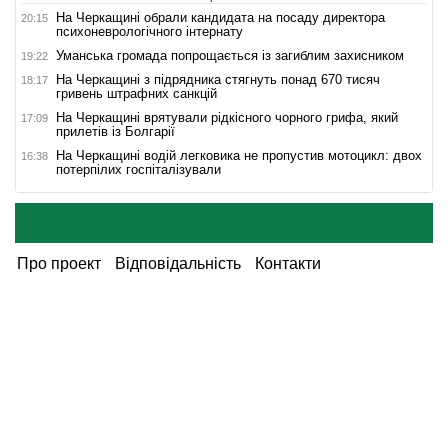
На Черкащині обрали кандидата на посаду директора
20:15
психоневрологічного інтернату
Уманська громада попрощається із загиблим захисником
19:22
На Черкащині з підрядника стягнуть понад 670 тисяч
18:17
гривень штрафних санкцій
На Черкащині врятували рідкісного чорного грифа, який
17:09
прилетів із Болгарії
На Черкащині водій легковика не пропустив мотоцикл: двох
16:38
потерпілих госпіталізували
Про проект
Відповідальність
Контакти