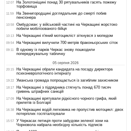
На Золотоніщині понад 30 рятувальників гасять пожежу
12:07
торфовища
На Звенигородщині доглядальник до смерті побив
11:59
пенсіонера
Омбудсман: у військовій частині на Черкащині жорстоко
10:58
побили мобілізованого бійця
На Черкащині п'яний мотоцикліст зіткнувся з мопедом
10:13
На Черкащині вилучили 700 метрів браконьєрських сіток
09:54
В одному із парків Черкас знову пошкодили
09:11
попереджувальну табличку
05 серпня 2026
На Черкащині обрали кандидата на посаду директора
20:15
психоневрологічного інтернату
Уманська громада попрощається із загиблим захисником
19:22
На Черкащині з підрядника стягнуть понад 670 тисяч
18:17
гривень штрафних санкцій
На Черкащині врятували рідкісного чорного грифа, який
17:09
прилетів із Болгарії
На Черкащині водій легковика не пропустив мотоцикл: двох
16:38
потерпілих госпіталізували
У Черкасах петиція проти забудови зеленої зони на
15:57
Чорновола набрала необхідну кількість підписів