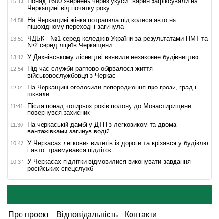
Понад 1600 звернень через укуси тварин зафіксували на
15:13
Черкащині від початку року
На Черкащині жінка потрапила під колеса авто на
14:58
пішохідному переході і загинула
ЧДБК - №1 серед коледжів України за результатами НМТ та
13:51
№2 серед ліцеїв Черкащини
У Дахнівському лісництві виявили незаконне будівництво
13:12
Під час служби раптово обірвалося життя
12:54
військовослужбовця з Черкас
На Черкащині оголосили попередження про грози, град і
12:01
шквали
Після понад чотирьох років полону до Монастирищини
11:41
повернувся захисник
На черкаській дамбі у ДТП з легковиком та двома
11:30
вантажівками загинув водій
У Черкасах легковик вилетів із дороги та врізався у будівлю
10:42
і авто: травмувався підліток
У Черкасах підлітки відмовилися виконувати завдання
10:37
російських спецслужб
Про проект
Відповідальність
Контакти