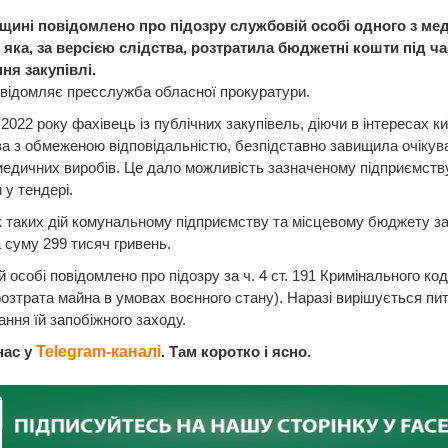
щині повідомлено про підозру службовій особі одного з ме
 яка, за версією слідства, розтратила бюджетні кошти під ча
ня закупівлі.
відомляє пресслужба обласної прокуратури.
 2022 року фахівець із публічних закупівель, діючи в інтересах ки
а з обмеженою відповідальністю, безпідставно завищила очікув
медичних виробів. Це дало можливість зазначеному підприємств
 у тендері.
 таких дій комунальному підприємству та місцевому бюджету з
а суму 299 тисяч гривень.
 особі повідомлено про підозру за ч. 4 ст. 191 Кримінального ко
розтрата майна в умовах воєнного стану). Наразі вирішується пи
ння їй запобіжного заходу.
нас у
Telegram-каналі
. Там коротко і ясно.