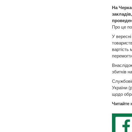
На Черка
закладів,
проведен
Про це по
У вересні
товариств
вартість 
перемогти
Внаслідок
збитків н
Службовій
України (
щодо обра
Читайте 