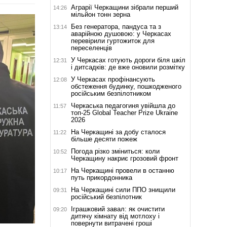
Аграрії Черкащини зібрали перший
14:26
мільйон тонн зерна
Без генератора, пандуса та з
13:14
аварійною душовою: у Черкасах
перевірили гуртожиток для
переселенців
У Черкасах готують дороги біля шкіл
12:31
і дитсадків: де вже оновили розмітку
У Черкасах профінансують
12:08
обстеження будинку, пошкодженого
російським безпілотником
Черкаська педагогиня увійшла до
11:57
топ-25 Global Teacher Prize Ukraine
2026
На Черкащині за добу сталося
11:22
більше десяти пожеж
Погода різко зміниться: коли
10:52
Черкащину накриє грозовий фронт
На Черкащині провели в останню
10:17
путь прикордонника
На Черкащині сили ППО знищили
09:31
російський безпілотник
Іграшковий завал: як очистити
09:20
дитячу кімнату від мотлоху і
повернути витрачені гроші