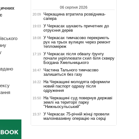
06 серпня 2026
дичних
Черкащина втратила розвідника-
с
20:09
сапера
У Черкасах шукають причетних до
19:03
отруєння дерев
У Черкасах тимчасово перекриють
ївського
18:08
рух на трьох вулицях через ремонт
ану
тепломереж
у
У Черкасах після обвалу ґрунту
17:19
почали укріплювати схил біля скверу
Богдана Хмельницького
авдано
Частина Тального тимчасово
16:47
залишиться без газу
На Черкащині молодята оформили
16:22
дексу
новий паспорт одразу після
одруження
тання
На Черкащині суд повернув державі
15:50
землі на території парку
"Нижньосульський"
У Черкасах 75-річній жінці провели
15:37
малоінвазивну операцію на серці