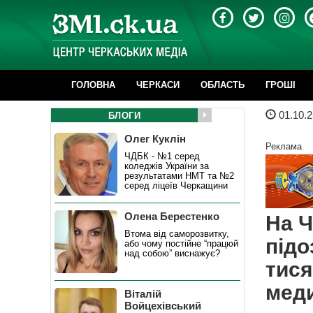
ГОЛОВНА
ЧЕРКАСИ
ОБЛАСТЬ
ГРОШІ
01.10.2
БЛОГИ
Олег Куклін
Реклама
ЧДБК - №1 серед
коледжів України за
результатами НМТ та №2
серед ліцеїв Черкащини
Олена Берестенко
На 
Втома від саморозвитку,
підо
або чому постійне “працюй
над собою” виснажує?
тися
меди
Віталій
Войцехівський