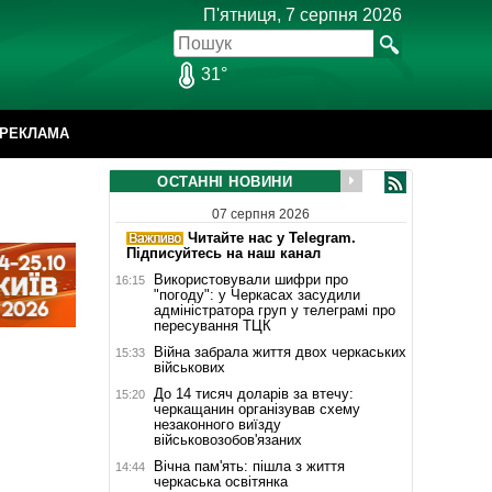
П'ятниця, 7 серпня 2026
31°
РЕКЛАМА
ОСТАННІ НОВИНИ
07 серпня 2026
Читайте нас у Telegram.
Підписуйтесь на наш канал
Використовували шифри про
16:15
"погоду": у Черкасах засудили
адміністратора груп у телеграмі про
пересування ТЦК
Війна забрала життя двох черкаських
15:33
військових
До 14 тисяч доларів за втечу:
15:20
черкащанин організував схему
незаконного виїзду
військовозобов'язаних
Вічна пам'ять: пішла з життя
14:44
черкаська освітянка