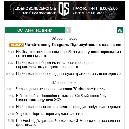
ОСТАННІ НОВИНИ
08 серпня 2026
Читайте нас у Telegram. Підписуйтесь на наш канал
На Золотоніщині пішохід перебігав дорогу поза переходом і
14:14
потрапив під авто
На Черкащині боржникам за електроенергію
11:37
нараховуватимуть додаткові кошти
На Черкащині через підпал сухої трави вогонь пошкодив ліс
09:23
07 серпня 2026
Черкащанин незаконно виловив 70 кілограмів риби
20:01
Військовий із Чорнобая отримав "Срібний хрест" від
19:05
Головнокомандувача ЗСУ
На Черкащині загорівся полігон твердих побутових відходів
18:08
У центрі Черкас перекинулася автівка
17:06
Ше.Fest відбудеться: Черкаська ОВА погодила проведення
16:49
фестивалю