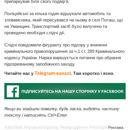
припаркував біля свого подвір’я.
Поліцейські за кілька годин відшукали автомобіль та
зловмисника, який пересувався на ньому в селі Поташ, що
на Уманщині. Транспортний засіб було вилучено та
проведено необхідні слідчі дії.
Слідчі повідомили фігуранту про підозру у вчиненні
кримінального правопорушення за ч.1 ст. 289 Кримінального
кодексу України. Наразі вирішується питання про обрання
підозрюваному запобіжного заходу.
Читайте нас у
Telegram-каналі
. Там коротко і ясно.
Якщо ви знайшли помилку, будь ласка, виділіть частину
тексту і натисніть Ctrl+Enter
#автівка
#правоохоронці
#викрадення
#поліція
Реклама