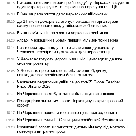
Використовували шифри про "погоду": у Черкасах засудили
16:15
адміністратора груп у телеграмі про пересування ТЦК
Війна забрала життя двох черкаських військових
15:33
До 14 тисяч доларів за втечу: черкащанин організував
15:20
схему незаконного виїзду військовозобов'язаних
Вічна пам'ять: пішла з життя черкаська освітянка
14:44
Аграрії Черкащини зібрали перший мільйон тонн зерна
14:26
Без генератора, пандуса та з аварійною душовою: у
13:14
Черкасах перевірили гуртожиток для переселенців
У Черкасах готують дороги біля шкіл і дитсадків: де вже
12:31
оновили розмітку
У Черкасах профінансують обстеження будинку,
12:08
пошкодженого російським безпілотником
Черкаська педагогиня увійшла до топ-25 Global Teacher
11:57
Prize Ukraine 2026
На Черкащині за добу сталося більше десяти пожеж
11:22
Погода різко зміниться: коли Черкащину накриє грозовий
10:52
фронт
На Черкащині провели в останню путь прикордонника
10:17
На Черкащині сили ППО знищили російський безпілотник
09:31
Іграшковий завал: як очистити дитячу кімнату від мотлоху і
09:20
повернути витрачені гроші