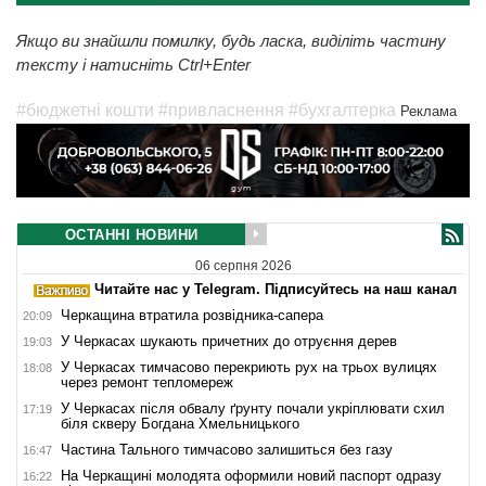
Якщо ви знайшли помилку, будь ласка, виділіть частину
тексту і натисніть Ctrl+Enter
#бюджетні кошти
#привласнення
#бухгалтерка
Реклама
ОСТАННІ НОВИНИ
06 серпня 2026
Читайте нас у Telegram. Підписуйтесь на наш канал
Черкащина втратила розвідника-сапера
20:09
У Черкасах шукають причетних до отруєння дерев
19:03
У Черкасах тимчасово перекриють рух на трьох вулицях
18:08
через ремонт тепломереж
У Черкасах після обвалу ґрунту почали укріплювати схил
17:19
біля скверу Богдана Хмельницького
Частина Тального тимчасово залишиться без газу
16:47
На Черкащині молодята оформили новий паспорт одразу
16:22