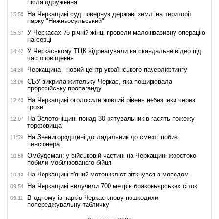
після одруження
На Черкащині суд повернув державі землі на території
15:50
парку "Нижньосульський"
У Черкасах 75-річній жінці провели малоінвазивну операцію
15:37
на серці
У Черкаському ТЦК відреагували на скандальне відео під
14:42
час оповіщення
Черкащина - новий центр українського пауерліфтингу
14:30
СБУ викрила жительку Черкас, яка поширювала
13:06
проросійську пропаганду
На Черкащині оголосили жовтий рівень небезпеки через
12:43
грози
На Золотоніщині понад 30 рятувальників гасять пожежу
12:07
торфовища
На Звенигородщині доглядальник до смерті побив
11:59
пенсіонера
Омбудсман: у військовій частині на Черкащині жорстоко
10:58
побили мобілізованого бійця
На Черкащині п'яний мотоцикліст зіткнувся з мопедом
10:13
На Черкащині вилучили 700 метрів браконьєрських сіток
09:54
В одному із парків Черкас знову пошкодили
09:11
попереджувальну табличку