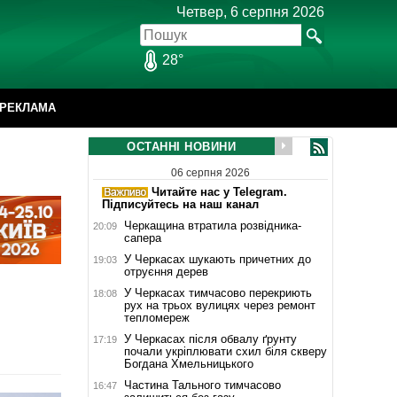
Четвер, 6 серпня 2026
28°
РЕКЛАМА
ОСТАННІ НОВИНИ
06 серпня 2026
Читайте нас у Telegram.
Підписуйтесь на наш канал
Черкащина втратила розвідника-
20:09
сапера
У Черкасах шукають причетних до
19:03
отруєння дерев
У Черкасах тимчасово перекриють
18:08
рух на трьох вулицях через ремонт
тепломереж
У Черкасах після обвалу ґрунту
17:19
почали укріплювати схил біля скверу
Богдана Хмельницького
Частина Тального тимчасово
16:47