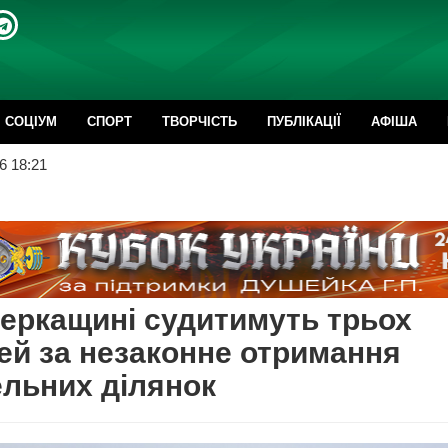
CОЦІУМ
СПОРТ
ТВОРЧІСТЬ
ПУБЛІКАЦІЇ
АФІША
6 18:21
еркащині судитимуть трьох
й за незаконне отримання
льних ділянок