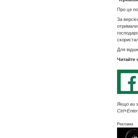
Про це по
За версіє
отримали 
господарс
скористал
Для відшк
Читайте 
Якщо ви з
Ctrl+Enter
Реклама