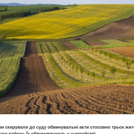
и скерували до суду обвинувальні акти стосовно трьох жит
ого району. Їх обвинувачують у шахрайстві.