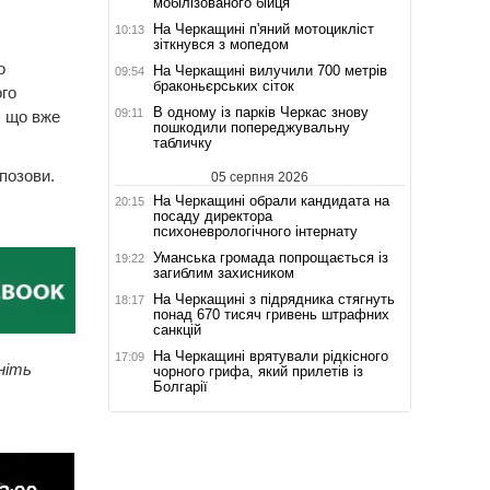
мобілізованого бійця
На Черкащині п'яний мотоцикліст
10:13
зіткнувся з мопедом
о
На Черкащині вилучили 700 метрів
09:54
браконьєрських сіток
го
В одному із парків Черкас знову
09:11
, що вже
пошкодили попереджувальну
табличку
позови.
05 серпня 2026
На Черкащині обрали кандидата на
20:15
посаду директора
психоневрологічного інтернату
Уманська громада попрощається із
19:22
загиблим захисником
На Черкащині з підрядника стягнуть
18:17
понад 670 тисяч гривень штрафних
санкцій
На Черкащині врятували рідкісного
17:09
ніть
чорного грифа, який прилетів із
Болгарії