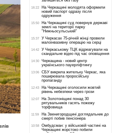
залишиться без газу
На Черкащині молодята оформили
16:22
новий паспорт одразу після
одруження
На Черкащині суд повернув державі
15:50
землі на території парку
"Нижньосульський"
У Черкасах 75-річній жінці провели
15:37
малоінвазивну операцію на серці
У Черкаському ТЦК відреагували на
14:42
скандальне відео під час оповіщення
Черкащина - новий центр
14:30
українського пауерліфтингу
СБУ викрила жительку Черкас, яка
13:06
поширювала проросійську
пропаганду
На Черкащині оголосили жовтий
12:43
рівень небезпеки через грози
На Золотоніщині понад 30
12:07
рятувальників гасять пожежу
торфовища
На Звенигородщині доглядальник до
11:59
смерті побив пенсіонера
Омбудсман: у військовій частині на
елів
10:58
Черкащині жорстоко побили