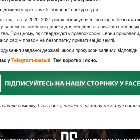
відомили у пресслужбі обласної прокуратури.
ю слідства, у 2020–2021 роках обвинувачені повторно безоплатн
у власність земельні ділянки для ведення особистого селянсько
тва. При цьому, як стверджують правоохоронці, вони приховали
ися своїм правом на безоплатну приватизацію землі.
одування завданої державі шкоди прокурори заявили відповідні 
нас у
Telegram-каналі
. Там коротко і ясно.
найшли помилку, будь ласка, виділіть частину тексту і натис