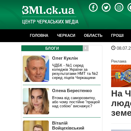
ГОЛОВНА
ЧЕРКАСИ
ОБЛАСТЬ
ГРОШІ
08.07.2
БЛОГИ
Олег Куклін
Реклама
ЧДБК - №1 серед
коледжів України за
результатами НМТ та №2
серед ліцеїв Черкащини
Олена Берестенко
На Ч
Втома від саморозвитку,
люде
або чому постійне “працюй
над собою” виснажує?
земе
Віталій
Войцехівський