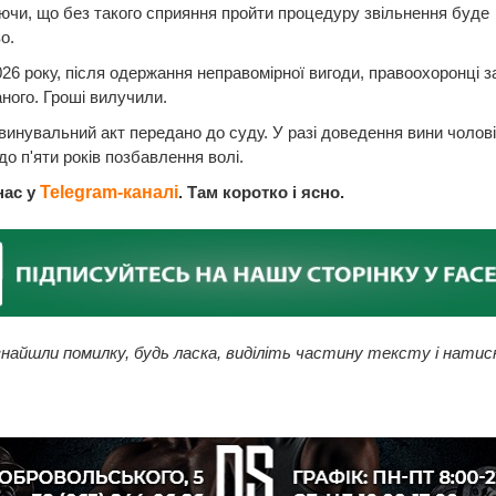
чи, що без такого сприяння пройти процедуру звільнення буде
о.
2026 року, після одержання неправомірної вигоди, правоохоронці 
ного. Гроші вилучили.
винувальний акт передано до суду. У разі доведення вини чолові
до п'яти років позбавлення волі.
нас у
Telegram-каналі
. Там коротко і ясно.
найшли помилку, будь ласка, виділіть частину тексту і натис