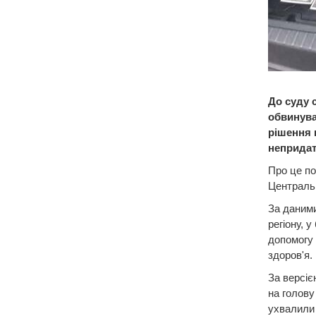
До суду 
обвинува
рішення 
непридат
Про це по
Центральн
За даними
регіону, 
допомогу 
здоров'я.
За версіє
на голову 
ухвалили 