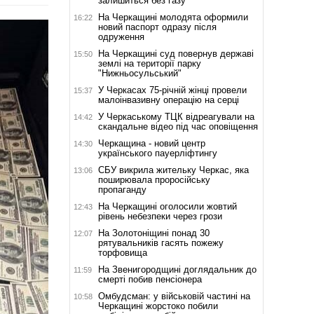
залишиться без газу
На Черкащині молодята оформили
16:22
новий паспорт одразу після
одруження
На Черкащині суд повернув державі
15:50
землі на території парку
"Нижньосульський"
У Черкасах 75-річній жінці провели
15:37
малоінвазивну операцію на серці
У Черкаському ТЦК відреагували на
14:42
скандальне відео під час оповіщення
Черкащина - новий центр
14:30
українського пауерліфтингу
СБУ викрила жительку Черкас, яка
13:06
поширювала проросійську
пропаганду
На Черкащині оголосили жовтий
12:43
рівень небезпеки через грози
На Золотоніщині понад 30
12:07
рятувальників гасять пожежу
торфовища
На Звенигородщині доглядальник до
11:59
смерті побив пенсіонера
Омбудсман: у військовій частині на
10:58
Черкащині жорстоко побили