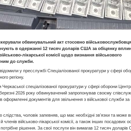
скерували обвинувальний акт стосовно військовослужбовця
чують в одержанні 12 тисяч доларів США за обіцянку вплин
військово-лікарської комісії щодо визнання військового
ним до служби.
відомили у пресслужбі Спеціалізованої прокуратури у сфері обо
ого регіону.
 Черкаської спеціалізованої прокуратури у сфері оборони Цент
у березні 2026 року обвинувачений запропонував своєму співсл
в оформленні документів для звільнення з військової служби за
ю слідства, чоловік запевняв, що має необхідні зв'язки та може 
й членів військово-лікарської комісії, а також інших посадових ос
потрібне рішення. За свої послуги він вимагав 12 тисяч доларів