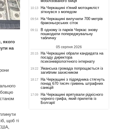
мобілізованого бійця
На Черкащині п'яний мотоцикліст
10:13
зіткнувся з мопедом
На Черкащині вилучили 700 метрів
09:54
браконьєрських сіток
В одному із парків Черкас знову
09:11
пошкодили попереджувальну
табличку
, якого
05 серпня 2026
ути на
На Черкащині обрали кандидата на
20:15
посаду директора
психоневрологічного інтернату
Уманська громада попрощається із
19:22
рони
загиблим захисником
На Черкащині з підрядника стягнуть
18:17
понад 670 тисяч гривень штрафних
рального
санкцій
ужбовцю
На Черкащині врятували рідкісного
17:09
 станом
чорного грифа, який прилетів із
Болгарії
вплинути
іб, щоб ті
 США,