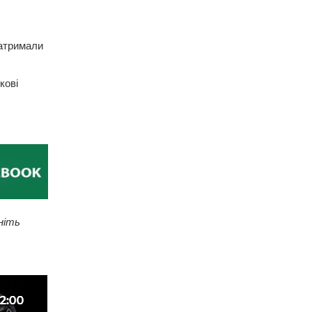
затримали
кові
ніть