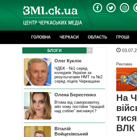
ГОЛОВНА
ЧЕРКАСИ
ОБЛАСТЬ
ГРОШІ
03.07.2
БЛОГИ
Олег Куклін
Реклама
ЧДБК - №1 серед
коледжів України за
результатами НМТ та №2
серед ліцеїв Черкащини
Олена Берестенко
На Ч
Втома від саморозвитку,
війс
або чому постійне “працюй
над собою” виснажує?
тися
ВЛК
Віталій
Войцехівський