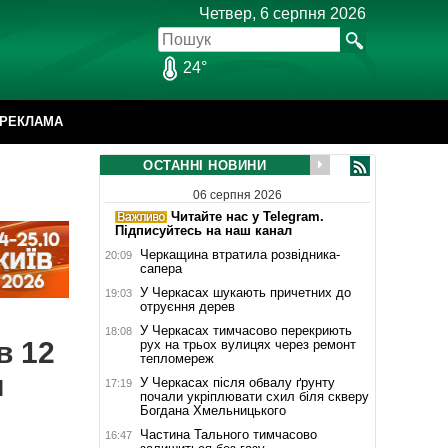
Четвер, 6 серпня 2026
24°
РЕКЛАМА
ОСТАННІ НОВИНИ
06 серпня 2026
Читайте нас у Telegram.
Підписуйтесь на наш канал
Черкащина втратила розвідника-
20:09
сапера
У Черкасах шукають причетних до
19:03
отруєння дерев
У Черкасах тимчасово перекриють
18:08
в 12
рух на трьох вулицях через ремонт
тепломереж
я
У Черкасах після обвалу ґрунту
17:19
почали укріплювати схил біля скверу
Богдана Хмельницького
Частина Тального тимчасово
16:47