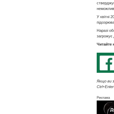
стверджую
неможлив
У квітні 
підозрюва
Наразі об
загрожує 
Читайте 
Якщо ви з
Ctrl+Enter
Реклама