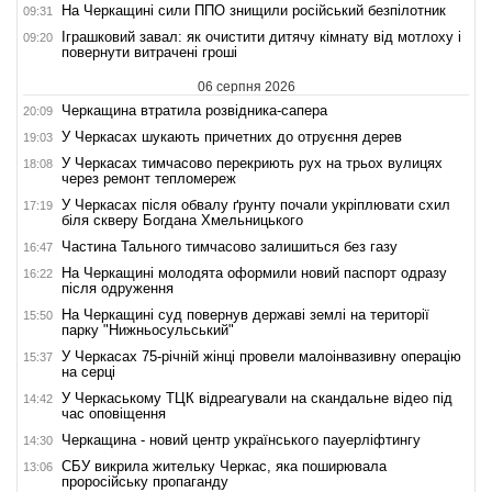
На Черкащині сили ППО знищили російський безпілотник
09:31
Іграшковий завал: як очистити дитячу кімнату від мотлоху і
09:20
повернути витрачені гроші
06 серпня 2026
Черкащина втратила розвідника-сапера
20:09
У Черкасах шукають причетних до отруєння дерев
19:03
У Черкасах тимчасово перекриють рух на трьох вулицях
18:08
через ремонт тепломереж
У Черкасах після обвалу ґрунту почали укріплювати схил
17:19
біля скверу Богдана Хмельницького
Частина Тального тимчасово залишиться без газу
16:47
На Черкащині молодята оформили новий паспорт одразу
16:22
після одруження
На Черкащині суд повернув державі землі на території
15:50
парку "Нижньосульський"
У Черкасах 75-річній жінці провели малоінвазивну операцію
15:37
на серці
У Черкаському ТЦК відреагували на скандальне відео під
14:42
час оповіщення
Черкащина - новий центр українського пауерліфтингу
14:30
СБУ викрила жительку Черкас, яка поширювала
13:06
проросійську пропаганду