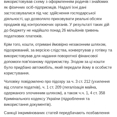
використовував схему з оформленням родичів і знайомих
як фізичних осіб-підприємців. Надалі їхні дані
застосовувалися під час здійснення господарської
діяльності, що дозволяло приховувати реальні обсяги
продажів від контролюючих органів. У результаті таких дій
до бюджету не надійшло понад 26 мільйонів гривень
податкових платежів.
Крім того, кошти, отримані ймовірно незаконним шляхом,
підозрюваний, за версією слідства, конвертував у готівку та
використовував для надання поворотної фінансової
допомоги пов’язаному підприємству. Згодом за ці кошти
було придбано автомобіль, який передали йому в особисте
користування.
Чоловіку повідомлено про підозру за ч. 3 ст. 212 (ухилення
від сплати податків), ч. 1 ст. 209 (легалізація майна,
одержаного злочинним шляхом), а також ч.ч. 1, 4 ст. 358
Кримінального кодексу України (підроблення та
використання документів).
Санкції інкримінованих статей передбачають позбавлення