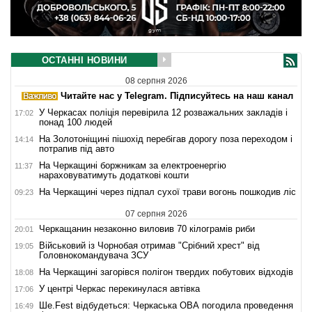
ОСТАННІ НОВИНИ
08 серпня 2026
Читайте нас у Telegram. Підписуйтесь на наш канал
У Черкасах поліція перевірила 12 розважальних закладів і
17:02
понад 100 людей
На Золотоніщині пішохід перебігав дорогу поза переходом і
14:14
потрапив під авто
На Черкащині боржникам за електроенергію
11:37
нараховуватимуть додаткові кошти
На Черкащині через підпал сухої трави вогонь пошкодив ліс
09:23
07 серпня 2026
Черкащанин незаконно виловив 70 кілограмів риби
20:01
Військовий із Чорнобая отримав "Срібний хрест" від
19:05
Головнокомандувача ЗСУ
На Черкащині загорівся полігон твердих побутових відходів
18:08
У центрі Черкас перекинулася автівка
17:06
Ше.Fest відбудеться: Черкаська ОВА погодила проведення
16:49