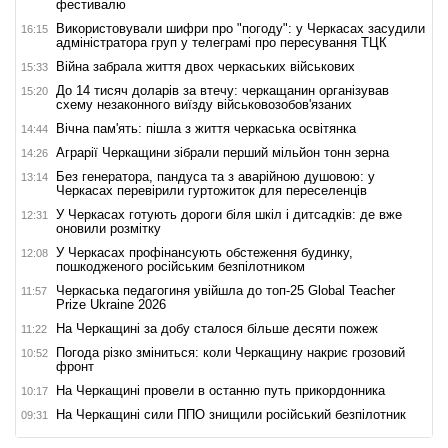
фестивалю
Використовували шифри про "погоду": у Черкасах засудили
16:15
адміністратора груп у телеграмі про пересування ТЦК
Війна забрала життя двох черкаських військових
15:33
До 14 тисяч доларів за втечу: черкащанин організував
15:20
схему незаконного виїзду військовозобов'язаних
Вічна пам'ять: пішла з життя черкаська освітянка
14:44
Аграрії Черкащини зібрали перший мільйон тонн зерна
14:26
Без генератора, пандуса та з аварійною душовою: у
13:14
Черкасах перевірили гуртожиток для переселенців
У Черкасах готують дороги біля шкіл і дитсадків: де вже
12:31
оновили розмітку
У Черкасах профінансують обстеження будинку,
12:08
пошкодженого російським безпілотником
Черкаська педагогиня увійшла до топ-25 Global Teacher
11:57
Prize Ukraine 2026
На Черкащині за добу сталося більше десяти пожеж
11:22
Погода різко зміниться: коли Черкащину накриє грозовий
10:52
фронт
На Черкащині провели в останню путь прикордонника
10:17
На Черкащині сили ППО знищили російський безпілотник
09:31