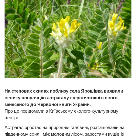
На степових схилах поблизу села Ярошівка виявили
велику популяцію астрагалу шерстистоквіткового,
занесеного до Червоної книги України.
Про це повідомили в Київському еколого-культурному
центрі.
Астрагал зростає на природній галявині, розташованій на
південному схилі між молодим лісом, заростями кущів із