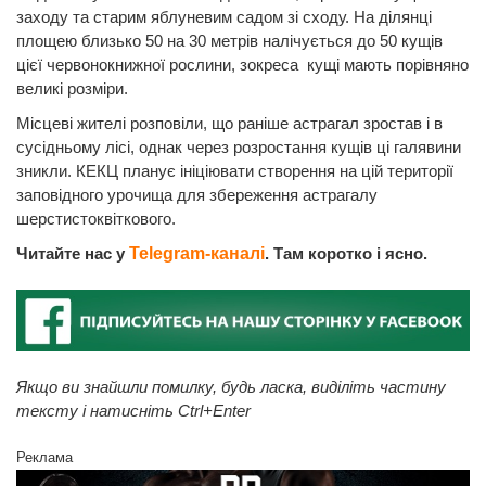
заходу та старим яблуневим садом зі сходу. На ділянці
площею близько 50 на 30 метрів налічується до 50 кущів
цієї червонокнижної рослини, зокреса кущі мають порівняно
великі розміри.
Місцеві жителі розповіли, що раніше астрагал зростав і в
сусідньому лісі, однак через розростання кущів ці галявини
зникли. КЕКЦ планує ініціювати створення на цій території
заповідного урочища для збереження астрагалу
шерстистоквіткового.
Читайте нас у
Telegram-каналі
. Там коротко і ясно.
Якщо ви знайшли помилку, будь ласка, виділіть частину
тексту і натисніть Ctrl+Enter
Реклама