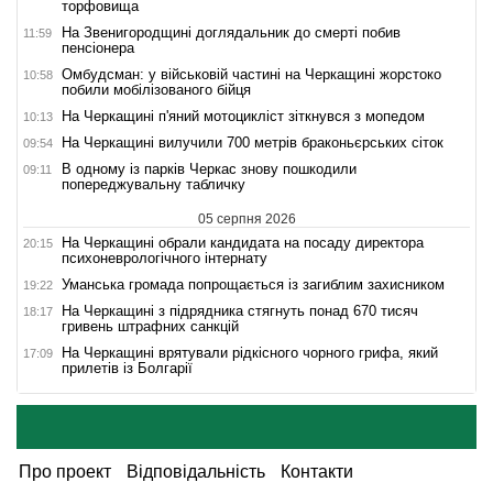
торфовища
На Звенигородщині доглядальник до смерті побив
11:59
пенсіонера
Омбудсман: у військовій частині на Черкащині жорстоко
10:58
побили мобілізованого бійця
На Черкащині п'яний мотоцикліст зіткнувся з мопедом
10:13
На Черкащині вилучили 700 метрів браконьєрських сіток
09:54
В одному із парків Черкас знову пошкодили
09:11
попереджувальну табличку
05 серпня 2026
На Черкащині обрали кандидата на посаду директора
20:15
психоневрологічного інтернату
Уманська громада попрощається із загиблим захисником
19:22
На Черкащині з підрядника стягнуть понад 670 тисяч
18:17
гривень штрафних санкцій
На Черкащині врятували рідкісного чорного грифа, який
17:09
прилетів із Болгарії
Про проект
Відповідальність
Контакти