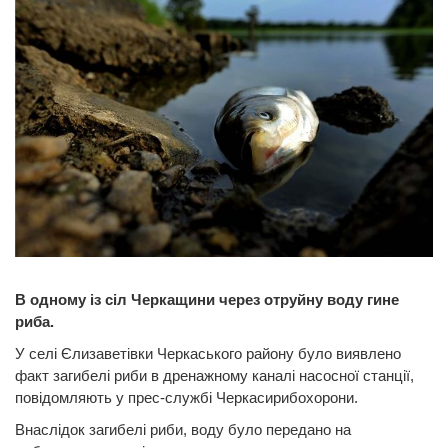
В одному із сіл Черкащини через отруйну воду гине
риба.
У селі Єлизаветівки Черкаського району було виявлено
факт загибелі риби в дренажному каналі насосної станції,
повідомляють у прес-службі Черкасирибохорони.
Внаслідок загибелі риби, воду було передано на