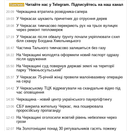
Читайте нас у Telegram. Підписуйтесь на наш канал
Черкащина втратила розвідника-сапера
20:09
У Черкасах шукають причетних до отруєння дерев
19:03
У Черкасах тимчасово перекриють рух на трьох вулицях
18:08
через ремонт тепломереж
У Черкасах після обвалу ґрунту почали укріплювати схил
17:19
біля скверу Богдана Хмельницького
Частина Тального тимчасово залишиться без газу
16:47
На Черкащині молодята оформили новий паспорт одразу
16:22
після одруження
На Черкащині суд повернув державі землі на території
15:50
парку "Нижньосульський"
У Черкасах 75-річній жінці провели малоінвазивну операцію
15:37
на серці
У Черкаському ТЦК відреагували на скандальне відео під
14:42
час оповіщення
Черкащина - новий центр українського пауерліфтингу
14:30
СБУ викрила жительку Черкас, яка поширювала
13:06
проросійську пропаганду
На Черкащині оголосили жовтий рівень небезпеки через
12:43
грози
На Золотоніщині понад 30 рятувальників гасять пожежу
12:07