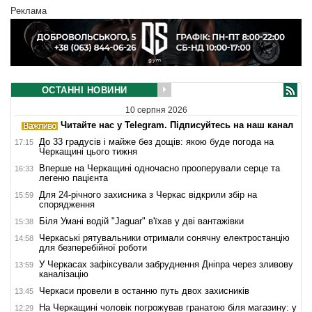
Реклама
ОСТАННІ НОВИНИ
10 серпня 2026
Читайте нас у Telegram. Підписуйтесь на наш канал
До 33 градусів і майже без дощів: якою буде погода на
17:15
Черкащині цього тижня
Вперше на Черкащині одночасно прооперували серце та
16:33
легеню пацієнта
Для 24-річного захисника з Черкас відкрили збір на
15:59
спорядження
Біля Умані водій "Jaguar" в'їхав у дві вантажівки
15:38
Черкаські рятувальники отримали сонячну електростанцію
14:58
для безперебійної роботи
У Черкасах зафіксували забруднення Дніпра через зливову
13:59
каналізацію
Черкаси провели в останню путь двох захисників
13:45
На Черкащині чоловік погрожував гранатою біля магазину: у
12:29