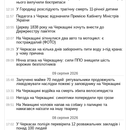
нього вилучили боєприпаси
У Городищі розслідують трагічну смерть 11-річної дитини
12:16
Педагога з Черкас відзначили Премією Кабінету Міністрів
11:57
України
Церкву 1838 року на Черкащині хочуть внести до
10:55
Держреєстру пам'яток
На Черкащині зіткнулися два авто та мотоцикл: є
10:07
постраждалий (ФОТО)
У Черкасах на кілька днів заборонять пити воду з-під крана:
09:29
у чому причина
Нічна атака на Черкащину: сили ППО знищили шість
09:09
ворожих безпілотників
09 серпня 2026
Залучено майже 70 людей: рятувальники продовжують
15:48
ліквідовувати наслідки пожежі у заповіднику на Черкащині
На Черкащині водійка на смерть збила велосипедиста
13:31
Негода на Черкащині: синоптики попередили про грози
11:03
На Уманщині чоловік напав на собаку з палицею та
09:51
намагався наїхати на іншу тварину
08 серпня 2026
У Черкасах поліція перевірила 12 розважальних закладів і
17:02
понад 100 людей